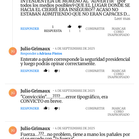
INTENDENTE/A DE MORENO AL "ADVERTIR" (por
todos los medios posibles9 QUE EL LUGAR DONDE SE
HACIA EL CIERRE ERA INSEGURO?? ACASO NO
ESTABAN ADMITIENDO QUE NO ERAN CAPACES DE
GARANTIZAR LA SEGURIDAD DEL EJECUTIVO
Leer mas
SIENDO SU TERRITORIO? LA SOCIOLOGIA SOLO LE
ALCANZA PARA DESCIFRAR LOS FENOMENOS QUE
1
RESPONDER
COMPARTIR
MARCAR
NO TIENEN ORIGEN EN SUS IDEAS PRE
RESPUESTA
1
1
COMO
EXISTENTES???
INAPROPIADO
Respuesta de Julio Grimaux.
Julio Grimaux
4 DE SEPTIEMBRE DE 2025
JG
Responder a
Adriana Pintos
Enterate a quien corresponde la seguridad presidencial
y luego podrás opinar correctamente.
RESPONDER
1
1
COMPARTIR
MARCAR
COMO
INAPROPIADO
Comentario de Julio Grimaux.
Julio Grimaux
4 DE SEPTIEMBRE DE 2025
JG
"Convicción"....,????.....error tipográfico, era
CONVICTO en breve.
RESPONDER
1
1
COMPARTIR
MARCAR
COMO
INAPROPIADO
Comentario de Julio Grimaux.
Julio Grimaux
4 DE SEPTIEMBRE DE 2025
JG
Fuerza...???...no problem, tiene a mano los pañales por
si se excede con "la fuerza".