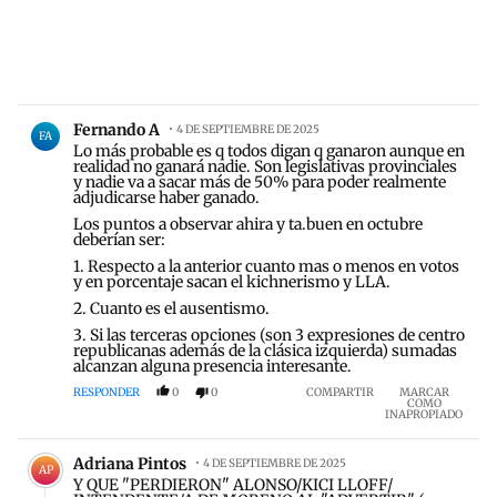
Comentario de Fernando A.
Fernando A
4 DE SEPTIEMBRE DE 2025
FA
Lo más probable es q todos digan q ganaron aunque en
realidad no ganará nadie. Son legislativas provinciales
y nadie va a sacar más de 50% para poder realmente
adjudicarse haber ganado.
Los puntos a observar ahira y ta.buen en octubre
deberían ser:
1. Respecto a la anterior cuanto mas o menos en votos
y en porcentaje sacan el kichnerismo y LLA.
2. Cuanto es el ausentismo.
3. Si las terceras opciones (son 3 expresiones de centro
republicanas además de la clásica izquierda) sumadas
alcanzan alguna presencia interesante.
RESPONDER
0
0
COMPARTIR
MARCAR
COMO
INAPROPIADO
Comentario de Adriana Pintos.
Adriana Pintos
4 DE SEPTIEMBRE DE 2025
AP
Y QUE "PERDIERON" ALONSO/KICI LLOFF/