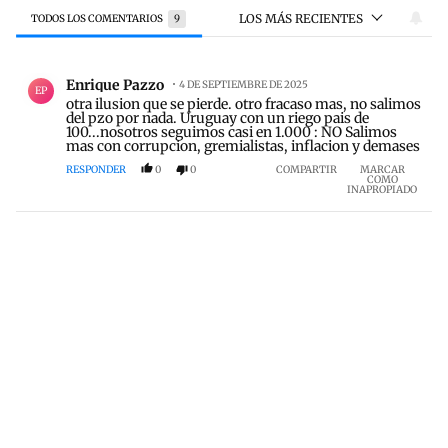
LOS MÁS RECIENTES
TODOS LOS COMENTARIOS
9
Todos los comentarios
Comentario de Enrique Pazzo.
Enrique Pazzo
4 DE SEPTIEMBRE DE 2025
EP
otra ilusion que se pierde. otro fracaso mas, no salimos
del pzo por nada. Uruguay con un riego pais de
100...nosotros seguimos casi en 1.000 : NO Salimos
mas con corrupcion, gremialistas, inflacion y demases
RESPONDER
0
0
COMPARTIR
MARCAR
COMO
INAPROPIADO