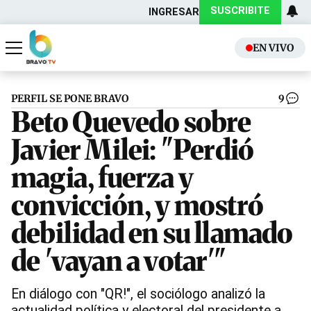
SUSCRIBITE
INGRESAR
EN VIVO
Actualidad
Política
PERFIL SE PONE BRAVO
9
Beto Quevedo sobre
Javier Milei: "Perdió
magia, fuerza y
convicción, y mostró
debilidad en su llamado
de 'vayan a votar'"
En diálogo con "QR!", el sociólogo analizó la
actualidad política y electoral del presidente a