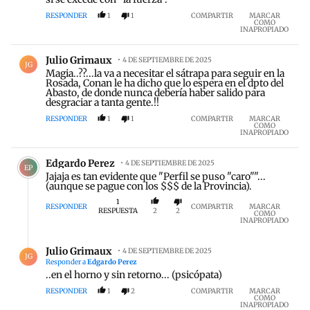
RESPONDER
1
1
COMPARTIR
MARCAR
COMO
INAPROPIADO
Comentario de Julio Grimaux.
Julio Grimaux
4 DE SEPTIEMBRE DE 2025
JG
Magia..??...la va a necesitar el sátrapa para seguir en la
Rosada, Conan le ha dicho que lo espera en el dpto del
Abasto, de donde nunca debería haber salido para
desgraciar a tanta gente.!!
RESPONDER
1
1
COMPARTIR
MARCAR
COMO
INAPROPIADO
Comentario de Edgardo Perez.
Edgardo Perez
4 DE SEPTIEMBRE DE 2025
EP
Jajaja es tan evidente que "Perfil se puso "caro""...
(aunque se pague con los $$$ de la Provincia).
1
RESPONDER
COMPARTIR
MARCAR
RESPUESTA
2
2
COMO
INAPROPIADO
Respuesta de Julio Grimaux.
Julio Grimaux
4 DE SEPTIEMBRE DE 2025
JG
Responder a
Edgardo Perez
..en el horno y sin retorno... (psicópata)
RESPONDER
1
2
COMPARTIR
MARCAR
COMO
INAPROPIADO