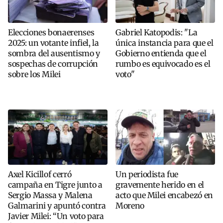
Elecciones bonaerenses
Gabriel Katopodis: "La
2025: un votante infiel, la
única instancia para que el
sombra del ausentismo y
Gobierno entienda que el
sospechas de corrupción
rumbo es equivocado es el
sobre los Milei
voto"
Axel Kicillof cerró
Un periodista fue
campaña en Tigre junto a
gravemente herido en el
Sergio Massa y Malena
acto que Milei encabezó en
Galmarini y apuntó contra
Moreno
Javier Milei: “Un voto para