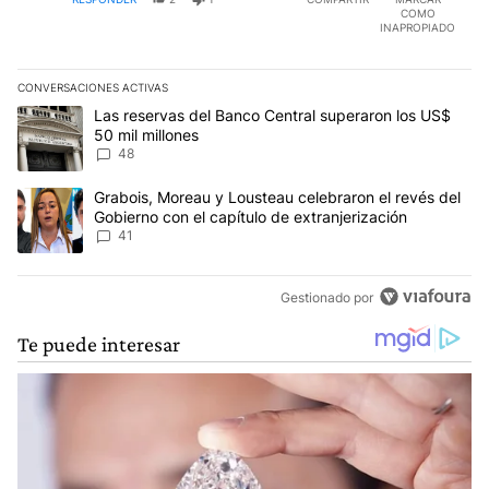
MUCHOS LOS ADMIRAN. LE DEBES UNA DISCULPA A
COMO
VARIOS
EDITADO
INAPROPIADO
CONVERSACIONES ACTIVAS
Este listado muestra los artículos con más comentarios en los últim
Un artículo de tendencia con el título "Las reservas del Banco Ce
Las reservas del Banco Central superaron los US$
50 mil millones
48
Un artículo de tendencia con el título "Grabois, Moreau y Lousteau
Grabois, Moreau y Lousteau celebraron el revés del
Gobierno con el capítulo de extranjerización
41
Gestionado por