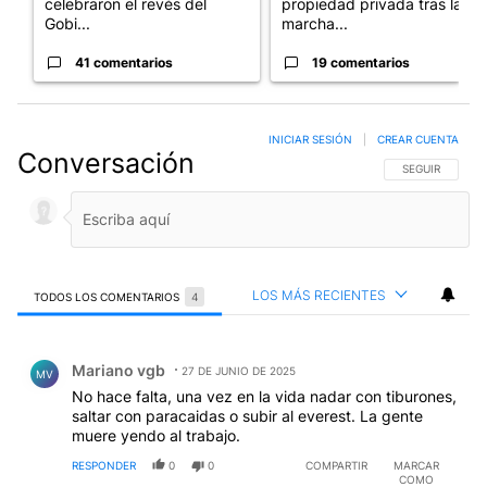
celebraron el revés del
propiedad privada tras la
Gobi...
marcha...
41 comentarios
19 comentarios
INICIAR SESIÓN
|
CREAR CUENTA
Conversación
SIGA ESTA CO
SEGUIR
LOS MÁS RECIENTES
TODOS LOS COMENTARIOS
4
Todos los comentarios
Comentario de Mariano vgb.
Mariano vgb
27 DE JUNIO DE 2025
MV
No hace falta, una vez en la vida nadar con tiburones,
saltar con paracaidas o subir al everest. La gente
muere yendo al trabajo.
RESPONDER
0
0
COMPARTIR
MARCAR
COMO