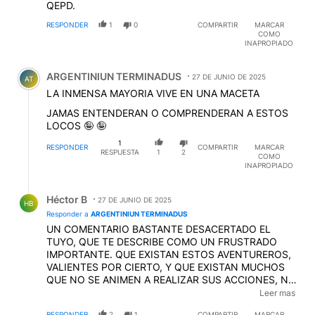
QEPD.
RESPONDER
1
0
COMPARTIR
MARCAR
COMO
INAPROPIADO
Comentario de ARGENTINIUN TERMINADUS.
ARGENTINIUN TERMINADUS
27 DE JUNIO DE 2025
AT
LA INMENSA MAYORIA VIVE EN UNA MACETA
JAMAS ENTENDERAN O COMPRENDERAN A ESTOS
LOCOS 🤪 🤪
1
RESPONDER
COMPARTIR
MARCAR
RESPUESTA
1
2
COMO
INAPROPIADO
Respuesta de Héctor B.
Héctor B
27 DE JUNIO DE 2025
HB
Responder a
ARGENTINIUN TERMINADUS
UN COMENTARIO BASTANTE DESACERTADO EL
TUYO, QUE TE DESCRIBE COMO UN FRUSTRADO
IMPORTANTE. QUE EXISTAN ESTOS AVENTUREROS,
VALIENTES POR CIERTO, Y QUE EXISTAN MUCHOS
QUE NO SE ANIMEN A REALIZAR SUS ACCIONES, NO
LOS DESCALIFICA COMO VOS LO HACES CON TU
Leer mas
BERRETA "VIVEN EN UNA MACETA"... SEGURAMENTE
RESPONDER
2
1
COMPARTIR
MARCAR