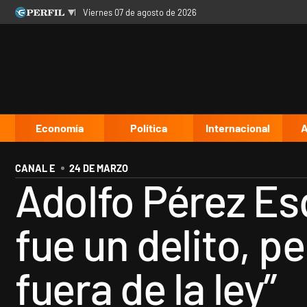
viernes 07 de agosto de 2026
Últimas noticias
Inicio
Ahora
Opinión
Cultura
Arte
Educación
Videos
Córdoba
Reperfilar
Diario del Juicio
Economía
Política
Internacional
A
CANAL E
24 DE MARZO
Adolfo Pérez Esq
fue un delito, p
fuera de la ley”