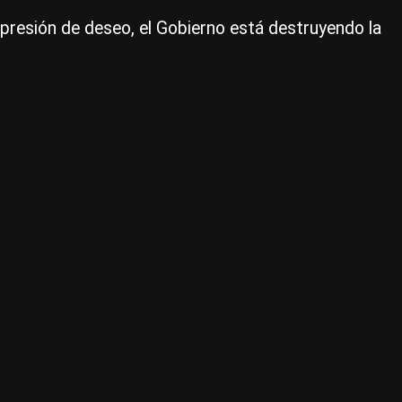
pe
xpresión de deseo, el Gobierno está destruyendo la
un
Go
no
pu
ir
po
fu
de
la
ley
|
CE