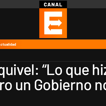
Política
Pymes
Salud
Internacional
Clima
Deportes
Business
Noticias
Caras
ctualidad
uivel: “Lo que hi
ero un Gobierno n