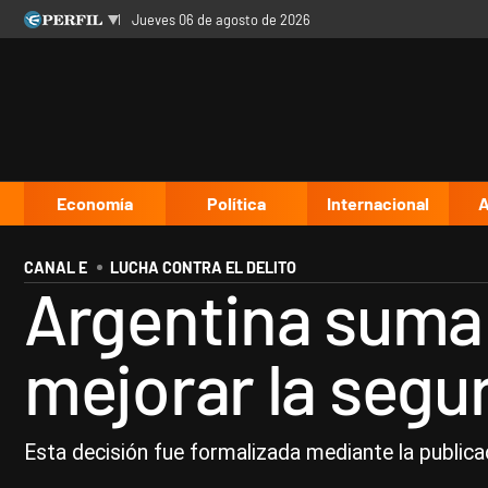
jueves 06 de agosto de 2026
Últimas noticias
Inicio
Ahora
Opinión
Cultura
Arte
Educación
Videos
Córdoba
Reperfilar
Diario del Juicio
Economía
Política
Internacional
A
CANAL E
LUCHA CONTRA EL DELITO
Argentina suma l
mejorar la segur
Esta decisión fue formalizada mediante la publicaci