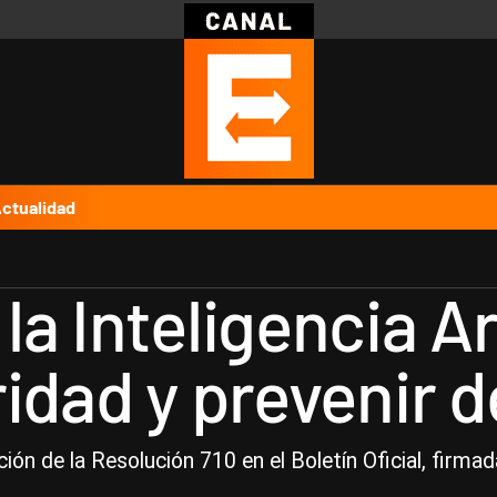
Política
Pymes
Salud
Internacional
Clima
Deportes
Business
Noticias
Caras
ctualidad
a Inteligencia Art
idad y prevenir d
ón de la Resolución 710 en el Boletín Oficial, firmada