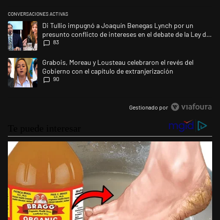
CONVERSACIONES ACTIVAS
Este listado muestra los artículos con más comentarios en los últimos 
Un artículo de tendencia con el título "Di Tullio impugnó a Joaquín Ben
Di Tullio impugnó a Joaquín Benegas Lynch por un
presunto conflicto de intereses en el debate de la Ley de
83
Tierras
Un artículo de tendencia con el título "Grabois, Moreau y Lousteau cele
Grabois, Moreau y Lousteau celebraron el revés del
Gobierno con el capítulo de extranjerización
90
Gestionado por