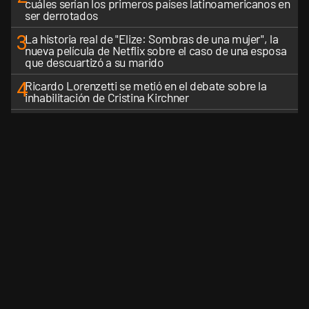
cuáles serían los primeros países latinoamericanos en
ser derrotados
3
La historia real de "Elize: Sombras de una mujer", la
nueva película de Netflix sobre el caso de una esposa
que descuartizó a su marido
4
Ricardo Lorenzetti se metió en el debate sobre la
inhabilitación de Cristina Kirchner
5
Marcha de este jueves al Congreso: qué calles estarán
cortadas y cómo afecta al transporte público
VER MÁS