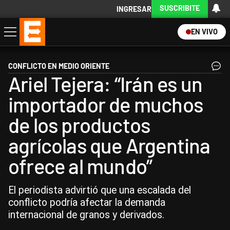
SUSCRIBITE
INGRESAR
EN VIVO
Economía
Política
Internacional
Actualidad
Descargá la App
CONFLICTO EN MEDIO ORIENTE
Ariel Tejera: “Irán es un
importador de muchos
de los productos
agrícolas que Argentina
ofrece al mundo”
El periodista advirtió que una escalada del
conflicto podría afectar la demanda
internacional de granos y derivados.