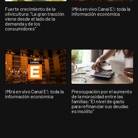
Fuerte crecimiento de la
¡Mirá en vivo Canal E!: toda la
olivicultura: "La gran tracción
información económica
viene desde el lado de la
demanda y de los
consumidores”
¡Mirá en vivo Canal E!: toda la
Preocupación por el aumento
información económica
de la morosidad entre las
familias: “El nivel de gasto
para refinanciar sus deudas
es insólito”