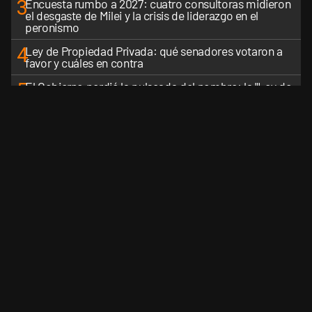
3
Encuesta rumbo a 2027: cuatro consultoras midieron
el desgaste de Milei y la crisis de liderazgo en el
peronismo
4
Ley de Propiedad Privada: qué senadores votaron a
favor y cuáles en contra
5
El Gobierno perdió la pulseada del nombre: la "Ley de
Tierras" se impuso en toda la conversación digital
VER MÁS
CANALES RSS
QUIENES SOMOS
CONTÁCTENOS
PRIVAC