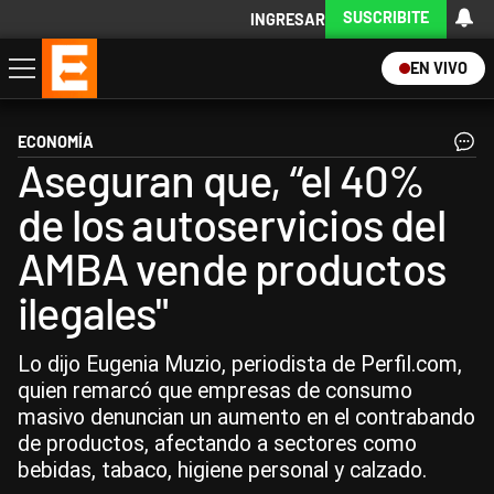
SUSCRIBITE
INGRESAR
EN VIVO
Economía
Política
Internacional
Actualidad
Descargá la App
ECONOMÍA
Aseguran que, “el 40%
de los autoservicios del
AMBA vende productos
ilegales"
Lo dijo Eugenia Muzio, periodista de Perfil.com,
quien remarcó que empresas de consumo
masivo denuncian un aumento en el contrabando
de productos, afectando a sectores como
bebidas, tabaco, higiene personal y calzado.