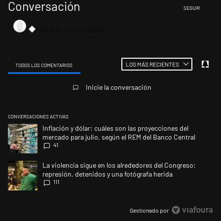
Conversación
SIGA ESTA CONV
SEGUIR
LOS MÁS RECIENTES
TODOS LOS COMENTARIOS
Todos los comentarios
Inicie la conversación
CONVERSACIONES ACTIVAS
Este listado muestra los artículos con más comentarios en los últimos 
Un artículo de tendencia con el título "Inflación y dólar: cuáles son la
Inflación y dólar: cuáles son las proyecciones del
mercado para julio, según el REM del Banco Central
41
Un artículo de tendencia con el título "La violencia sigue en los alrede
La violencia sigue en los alrededores del Congreso:
represión, detenidos y una fotógrafa herida
111
Gestionado por