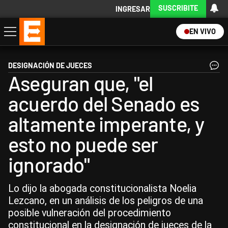
SUSCRIBITE
INGRESAR
EN VIVO
Economía
Política
Internacional
Actualidad
Descargá la App
DESIGNACIÓN DE JUECES
Aseguran que, "el
acuerdo del Senado es
altamente imperante, y
esto no puede ser
ignorado"
Lo dijo la abogada constitucionalista Noelia
Lezcano, en un análisis de los peligros de una
posible vulneración del procedimiento
constitucional en la designación de jueces de la