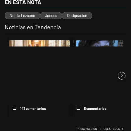
EN ESTA NOTA
Noelia Lezcano
Jueces
Designación
Noticias en Tendencia
Este listado muestra los artículos con más comentarios en los últimos 
Un artículo de tendencia con el título "El Gobierno cedió en la Ley d
Un artículo de tendencia con el t
El Gobierno cedió en la Ley de
Pidieron echar a la mano
Tierras por la presión d...
derecha de Victoria Villarruel...
143 comentarios
5 comentarios
INICIAR SESIÓN
|
CREAR CUENTA