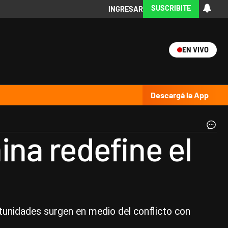
SUSCRIBITE
INGRESAR
EN VIVO
Ciencia
Protagonistas
Tecnología
CARAS
Exitoina
Turismo
Exitoina
Gaming
Vivo
Descargá la App
Dó
ina redefine el
y
yu
|
Bl
tunidades surgen en medio del conflicto con