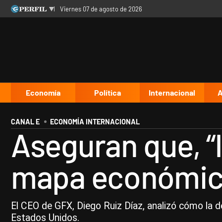
viernes 07 de agosto de 2026
Últimas noticias
Inicio
Ahora
Opinión
Cultura
Arte
Educación
Videos
Córdoba
Reperfilar
Diario del Juicio
Economía
Política
Internacional
A
CANAL E
ECONOMÍA INTERNACIONAL
Aseguran que, “l
mapa económico
El CEO de GFX, Diego Ruiz Díaz, analizó cómo la 
Estados Unidos.