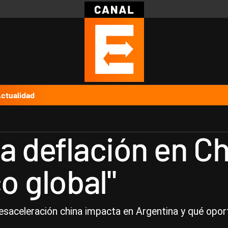
Política
Pymes
Salud
Internacional
Clima
Deportes
Business
Noticias
Caras
ctualidad
a deflación en Ch
 global"
desaceleración china impacta en Argentina y qué opor