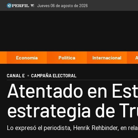
jueves 06 de agosto de 2026
Últimas noticias
Inicio
Ahora
Opinión
Cultura
Arte
Educación
Videos
Córdoba
Reperfilar
Diario del Juicio
Economía
Política
Internacional
A
CANAL E
CAMPAÑA ELECTORAL
Atentado en Est
estrategia de Tr
Lo expresó el periodista, Henrik Rehbinder, en re