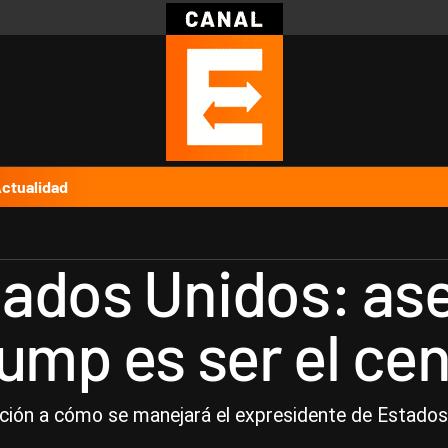
Política
Pymes
Salud
Internacional
Clima
Deportes
Business
Noticias
Caras
ctualidad
ados Unidos: ase
ump es ser el cen
lación a cómo se manejará el expresidente de Estados