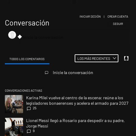
INICIAR SESIÓN
|
CREAR CUENTA
Conversación
SIGA ESTA CONV
SEGUIR
LOS MÁS RECIENTES
TODOS LOS COMENTARIOS
Todos los comentarios
Inicie la conversación
CONVERSACIONES ACTIVAS
Este listado muestra los artículos con más comentarios en los últimos 
Un artículo de tendencia con el título "Karina Milei vuelve al centro de
Karina Milei vuelve al centro de la escena: reúne a los
legisladores bonaerenses y acelera el armado para 2027
25
Un artículo de tendencia con el título "Lionel Messi llegó a Rosario par
Lionel Messi llegó a Rosario para despedir a su padre,
Jorge Messi
9