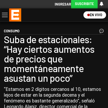
SUSCRIBITE
INGRESAR
EN VIVO
Economía
Política
Internacional
Actualidad
Descargá la App
CONSUMO
Suba de estacionales:
“Hay ciertos aumentos
de precios que
momentáneamente
asustan un poco”
“Estamos en 2 dígitos cercanos al 10, estamos
lejos de estar en la segunda decena y el
fenómeno es bastante generalizado”, señaló
Leonardo Alaniz, director comercial de la