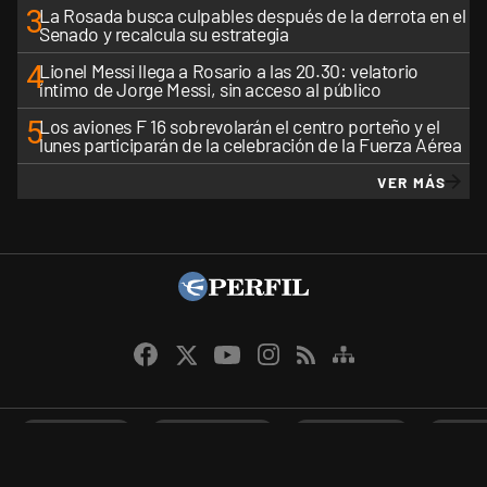
3
La Rosada busca culpables después de la derrota en el
Senado y recalcula su estrategia
4
Lionel Messi llega a Rosario a las 20.30: velatorio
íntimo de Jorge Messi, sin acceso al público
5
Los aviones F 16 sobrevolarán el centro porteño y el
lunes participarán de la celebración de la Fuerza Aérea
VER MÁS
CANALES RSS
QUIENES SOMOS
CONTÁCTENOS
PRIVAC