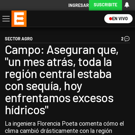
SUSCRIBITE
INGRESAR
EN VIVO
Economía
Política
Internacional
Actualidad
Descargá la App
SECTOR AGRO
2
Campo: Aseguran que,
"un mes atrás, toda la
región central estaba
con sequía, hoy
enfrentamos excesos
hídricos"
La ingeniera Florencia Poeta comenta cómo el
clima cambió drásticamente con la región