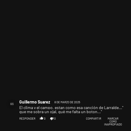
Comentario de Guillermo Suarez.
Guillermo Suarez
8 DE MARZO DE 2025
GS
El clima y el campo, estan como esa canción de Larralde..."
que me sobra un ojal, qué me falta un boton..."
RESPONDER
0
0
COMPARTIR
MARCAR
COMO
INAPROPIADO