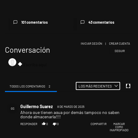
precisiones sobre un sobra...
fallado" debe tomar una
decis...
101 comentarios
43 comentarios
INICIAR SESIÓN
|
CREAR CUENTA
Conversación
SIGA ESTA CONV
SEGUIR
LOS MÁS RECIENTES
TODOS LOS COMENTARIOS
2
Todos los comentarios
Comentario de Guillermo Suarez.
Guillermo Suarez
8 DE MARZO DE 2025
GS
Ahora que tienen agua por demás tampoco no saben
donde almacenarla!!!!
RESPONDER
0
0
COMPARTIR
MARCAR
COMO
INAPROPIADO