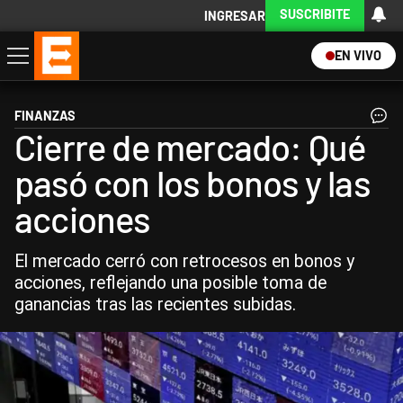
SUSCRIBITE
INGRESAR
EN VIVO
Economía
Política
Internacional
Actualidad
Descargá la App
FINANZAS
Cierre de mercado: Qué
pasó con los bonos y las
acciones
El mercado cerró con retrocesos en bonos y
acciones, reflejando una posible toma de
ganancias tras las recientes subidas.