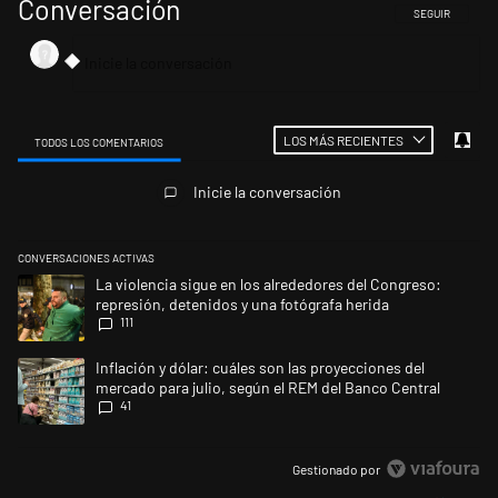
Conversación
SIGA ESTA CONV
SEGUIR
LOS MÁS RECIENTES
TODOS LOS COMENTARIOS
Todos los comentarios
Inicie la conversación
CONVERSACIONES ACTIVAS
Este listado muestra los artículos con más comentarios en los últimos 
Un artículo de tendencia con el título "La violencia sigue en los alrede
La violencia sigue en los alrededores del Congreso:
represión, detenidos y una fotógrafa herida
111
Un artículo de tendencia con el título "Inflación y dólar: cuáles son la
Inflación y dólar: cuáles son las proyecciones del
mercado para julio, según el REM del Banco Central
41
Gestionado por