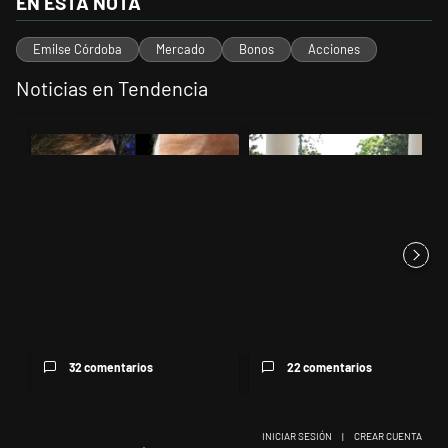
EN ESTA NOTA
Emilse Córdoba
Mercado
Bonos
Acciones
Noticias en Tendencia
Este listado muestra los artículos con más comentarios en los últimos 
Un artículo de tendencia con el título "Tensión Lula-Milei: “Anula
Un artículo de tendencia con el
Tensión Lula-Milei: “Anular el
Un economista criticó el uso
regreso del embajador ma...
de comparaciones con el úl...
32 comentarios
22 comentarios
INICIAR SESIÓN
|
CREAR CUENTA