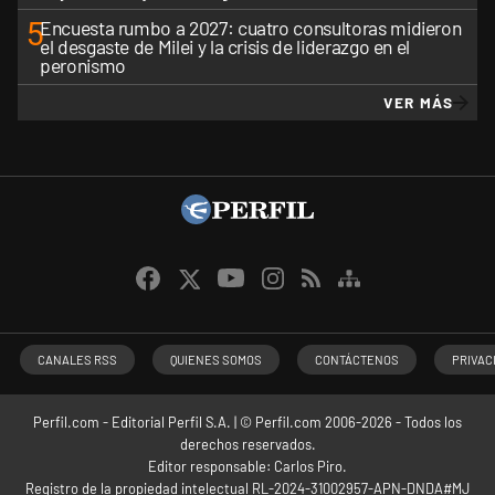
5
Encuesta rumbo a 2027: cuatro consultoras midieron
el desgaste de Milei y la crisis de liderazgo en el
peronismo
VER MÁS
CANALES RSS
QUIENES SOMOS
CONTÁCTENOS
PRIVAC
Perfil.com - Editorial Perfil S.A.
| © Perfil.com 2006-2026 - Todos los
derechos reservados.
Editor responsable: Carlos Piro.
Registro de la propiedad intelectual RL-2024-31002957-APN-DNDA#MJ