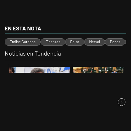
EN ESTA NOTA
Emilse Córdoba
Finanzas
Bolsa
Merval
Bonos
Noticias en Tendencia
Este listado muestra los artículos con más comentarios en los últimos 
Un artículo de tendencia con el título "Kicillof apuntó contra Milei po
Un artículo de tendencia con el t
Kicillof apuntó contra Milei por
La Rosada busca culpables
la suba de la morosida...
después de la derrota en el S...