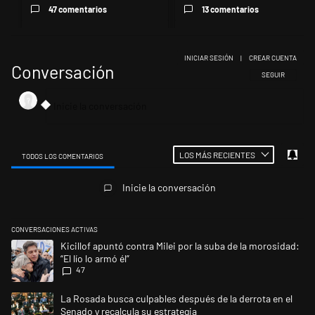
47 comentarios
13 comentarios
INICIAR SESIÓN
|
CREAR CUENTA
Conversación
SIGA ESTA CONV
SEGUIR
LOS MÁS RECIENTES
TODOS LOS COMENTARIOS
Todos los comentarios
Inicie la conversación
CONVERSACIONES ACTIVAS
Este listado muestra los artículos con más comentarios en los últimos 
Un artículo de tendencia con el título "Kicillof apuntó contra Milei por l
Kicillof apuntó contra Milei por la suba de la morosidad:
“El lío lo armó él”
47
Un artículo de tendencia con el título "La Rosada busca culpables despu
La Rosada busca culpables después de la derrota en el
Senado y recalcula su estrategia