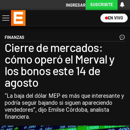
SUSCRIBITE
INGRESAR
EN VIVO
Economía
Política
Internacional
Actualidad
Descargá la App
FINANZAS
Cierre de mercados:
cómo operó el Merval y
los bonos este 14 de
agosto
“La baja del dólar MEP es más que interesante y
podría seguir bajando si siguen apareciendo
vendedores”, dijo Emilse Córdoba, analista
financiera.