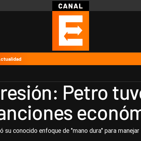
Política
Pymes
Salud
Internacional
Clima
Deportes
Business
Noticias
Caras
ctualidad
resión: Petro tuv
 sanciones econó
izó su conocido enfoque de "mano dura" para manejar l