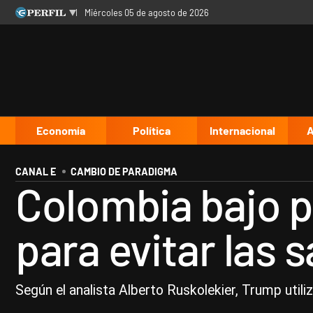
miércoles 05 de agosto de 2026
Últimas noticias
Inicio
Ahora
Opinión
Cultura
Arte
Educación
Videos
Córdoba
Reperfilar
Diario del Juicio
Economía
Política
Internacional
A
CANAL E
CAMBIO DE PARADIGMA
Colombia bajo p
para evitar las
Según el analista Alberto Ruskolekier, Trump util