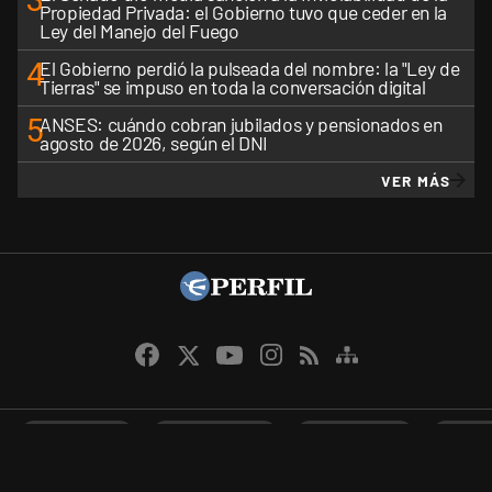
3
Propiedad Privada: el Gobierno tuvo que ceder en la
Ley del Manejo del Fuego
4
El Gobierno perdió la pulseada del nombre: la "Ley de
Tierras" se impuso en toda la conversación digital
5
ANSES: cuándo cobran jubilados y pensionados en
agosto de 2026, según el DNI
VER MÁS
CANALES RSS
QUIENES SOMOS
CONTÁCTENOS
PRIVAC