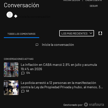
Conversación
SIGA ESTA CONV
SEGUIR
LOS MÁS RECIENTES
TODOS LOS COMENTARIOS
Todos los comentarios
Inicie la conversación
CONVERSACIONES ACTIVAS
Este listado muestra los artículos con más comentarios en los últimos 
Un artículo de tendencia con el título "La inflación en CABA marcó 2,9
La inflación en CABA marcó 2,9% en julio y acumula
19,4% en 2026
134
Un artículo de tendencia con el título "La policía arrestó a 12 persona
La policía arrestó a 12 personas en la manifestación
contra la Ley de Propiedad Privada y hubo, al menos, 3
58
agentes heridos
Gestionado por