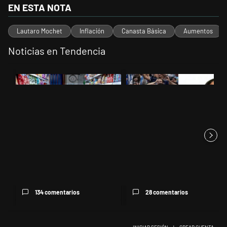
EN ESTA NOTA
Lautaro Mochet
Inflación
Canasta Básica
Aumentos
Noticias en Tendencia
Este listado muestra los artículos con más comentarios en los últimos 
Un artículo de tendencia con el título "La inflación en CABA marcó 
Un artículo de tendencia con el t
La inflación en CABA marcó
Para Natalia Volosin el reclamo
2,9% en julio y acumula 19,4...
de la Ley de Tierras ge...
134 comentarios
28 comentarios
INICIAR SESIÓN
|
CREAR CUENTA