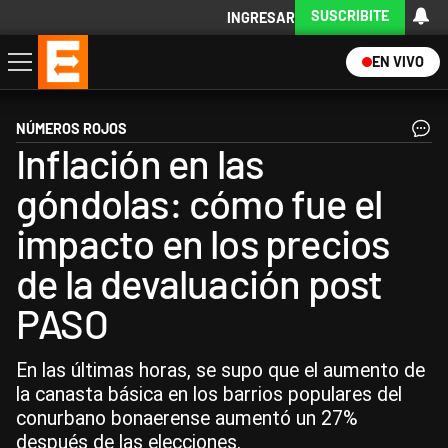
SUSCRIBITE
INGRESAR
EN VIVO
Economía
Política
Internacional
Actualidad
Descargá la App
NÚMEROS ROJOS
Inflación en las
góndolas: cómo fue el
impacto en los precios
de la devaluación post
PASO
En las últimas horas, se supo que el aumento de
la canasta básica en los barrios populares del
conurbano bonaerense aumentó un 27%
después de las elecciones.