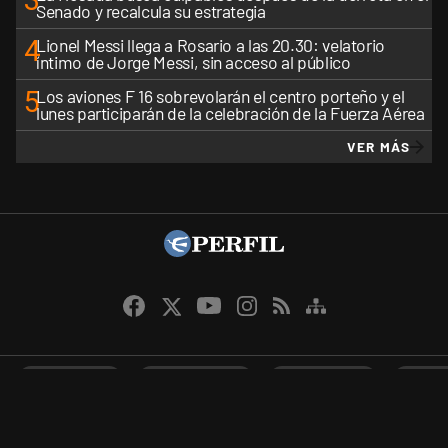
Senado y recalcula su estrategia
4
Lionel Messi llega a Rosario a las 20.30: velatorio
íntimo de Jorge Messi, sin acceso al público
5
Los aviones F 16 sobrevolarán el centro porteño y el
lunes participarán de la celebración de la Fuerza Aérea
VER MÁS
CANALES RSS
QUIENES SOMOS
CONTÁCTENOS
PRIVAC
Perfil.com - Editorial Perfil S.A.
| © Perfil.com 2006-2026 - Todos los