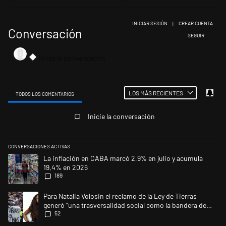
INICIAR SESIÓN
|
CREAR CUENTA
Conversación
SIGA ESTA CONV
SEGUIR
LOS MÁS RECIENTES
TODOS LOS COMENTARIOS
Todos los comentarios
Inicie la conversación
CONVERSACIONES ACTIVAS
Este listado muestra los artículos con más comentarios en los últimos 
Un artículo de tendencia con el título "La inflación en CABA marcó 2,9
La inflación en CABA marcó 2,9% en julio y acumula
19,4% en 2026
189
Un artículo de tendencia con el título "Para Natalia Volosin el reclamo 
Para Natalia Volosin el reclamo de la Ley de Tierras
generó "una trasversalidad social como la bandera de
52
Malvinas"