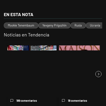
EN ESTA NOTA
Mookie Tenembaum
Yevgeny Prigozhin
Rusia
Ucrania
Noticias en Tendencia
Este listado muestra los artículos con más comentarios en los últimos 
Un artículo de tendencia con el título "La inflación en CABA marcó 
Un artículo de tendencia con el 
La inflación en CABA marcó
“Como no tenía sueño,
2,9% en julio y acumula 19,4...
empecé a consumir cocaína”:
la de...
189 comentarios
18 comentarios