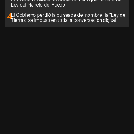
Ley del Manejo del Fuego
4
El Gobierno perdió la pulseada del nombre: la "Ley de
Tierras" se impuso en toda la conversación digital
5
ANSES: cuándo cobran jubilados y pensionados en
agosto de 2026, según el DNI
VER MÁS
CANALES RSS
QUIENES SOMOS
CONTÁCTENOS
PRIVAC
Perfil.com - Editorial Perfil S.A.
| © Perfil.com 2006-2026 - Todos los