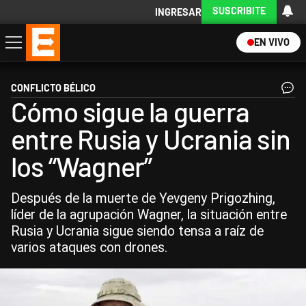
SUSCRIBITE
INGRESAR
EN VIVO
Economía
Política
Internacional
Actualidad
Descargá la App
CONFLICTO BÉLICO
Cómo sigue la guerra
entre Rusia y Ucrania sin
los “Wagner”
Después de la muerte de Yevgeny Prigozhing,
líder de la agrupación Wagner, la situación entre
Rusia y Ucrania sigue siendo tensa a raíz de
varios ataques con drones.