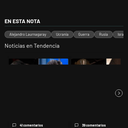
EN ESTA NOTA
Alejandro Laurnagaray
Ucrania
Guerra
Rusia
Israel
Noticias en Tendencia
Este listado muestra los artículos con más comentarios en los últimos 
Un artículo de tendencia con el título "Los gobernadores marcan lími
Un artículo de tendencia con el t
Los gobernadores marcan
"¿Por qué 'nonoslodieron' a
límites a Milei y Massa
nosotros?": el desopilante ...
reapare...
41 comentarios
39 comentarios