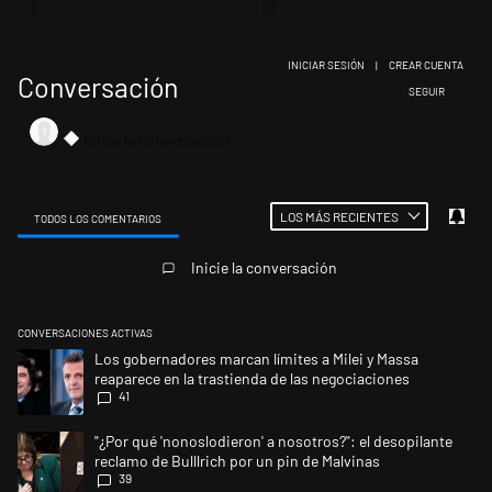
INICIAR SESIÓN
|
CREAR CUENTA
Conversación
SIGA ESTA CONV
SEGUIR
LOS MÁS RECIENTES
TODOS LOS COMENTARIOS
Todos los comentarios
Inicie la conversación
CONVERSACIONES ACTIVAS
Este listado muestra los artículos con más comentarios en los últimos 
Un artículo de tendencia con el título "Los gobernadores marcan límites
Los gobernadores marcan límites a Milei y Massa
reaparece en la trastienda de las negociaciones
41
Un artículo de tendencia con el título ""¿Por qué 'nonoslodieron' a noso
"¿Por qué 'nonoslodieron' a nosotros?": el desopilante
reclamo de Bulllrich por un pin de Malvinas
39