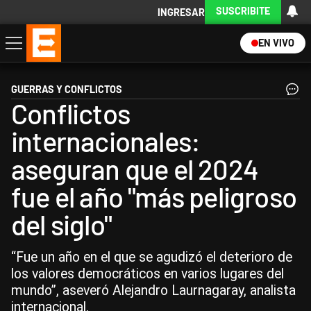
SUSCRIBITE
INGRESAR
EN VIVO
Economía
Política
Internacional
Actualidad
Descargá la App
GUERRAS Y CONFLICTOS
Conflictos
internacionales:
aseguran que el 2024
fue el año "más peligroso
del siglo"
“Fue un año en el que se agudizó el deterioro de
los valores democráticos en varios lugares del
mundo”, aseveró Alejandro Laurnagaray, analista
internacional.