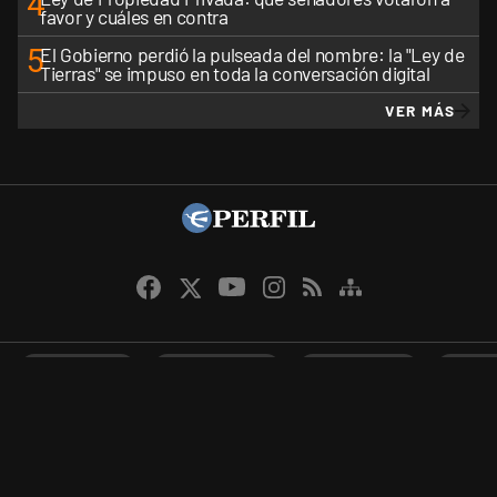
4
favor y cuáles en contra
5
El Gobierno perdió la pulseada del nombre: la "Ley de
Tierras" se impuso en toda la conversación digital
VER MÁS
CANALES RSS
QUIENES SOMOS
CONTÁCTENOS
PRIVAC
Perfil.com - Editorial Perfil S.A.
| © Perfil.com 2006-2026 - Todos los
derechos reservados.
Editor responsable: Carlos Piro.