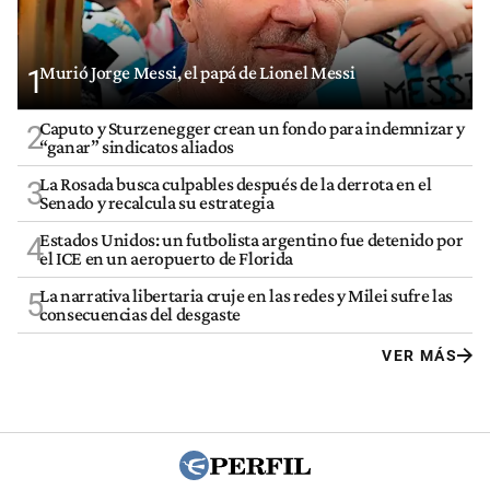
Murió Jorge Messi, el papá de Lionel Messi
1
Caputo y Sturzenegger crean un fondo para indemnizar y
2
“ganar” sindicatos aliados
La Rosada busca culpables después de la derrota en el
3
Senado y recalcula su estrategia
Estados Unidos: un futbolista argentino fue detenido por
4
el ICE en un aeropuerto de Florida
La narrativa libertaria cruje en las redes y Milei sufre las
5
consecuencias del desgaste
VER MÁS