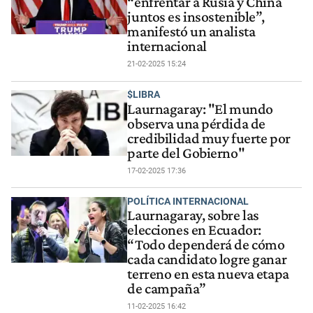
“enfrentar a Rusia y China
juntos es insostenible”,
manifestó un analista
internacional
21-02-2025 15:24
$LIBRA
Laurnagaray: "El mundo
observa una pérdida de
credibilidad muy fuerte por
parte del Gobierno"
17-02-2025 17:36
POLÍTICA INTERNACIONAL
Laurnagaray, sobre las
elecciones en Ecuador:
“Todo dependerá de cómo
cada candidato logre ganar
terreno en esta nueva etapa
de campaña”
11-02-2025 16:42