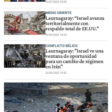
15-07-2025 18:09
MEDIO ORIENTE
Laurnagaray: “Israel avanza
territorialmente con
respaldo total de EE.UU.”
30-06-2025 18:20
CONFLICTO BÉLICO
Laurnagaray: "Israel ve una
ventana de oportunidad
para un cambio de régimen
en Irán"
24-06-2025 18:42