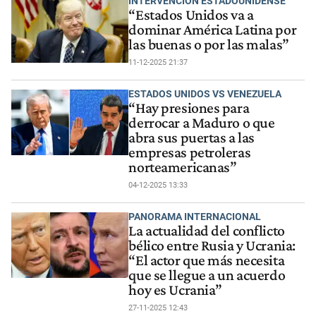
INTERVENCIÓN ESTADOUNIDENSE
“Estados Unidos va a
dominar América Latina por
las buenas o por las malas”
11-12-2025 21:37
ESTADOS UNIDOS VS VENEZUELA
“Hay presiones para
derrocar a Maduro o que
abra sus puertas a las
empresas petroleras
norteamericanas”
04-12-2025 13:33
PANORAMA INTERNACIONAL
La actualidad del conflicto
bélico entre Rusia y Ucrania:
“El actor que más necesita
que se llegue a un acuerdo
hoy es Ucrania”
27-11-2025 12:43