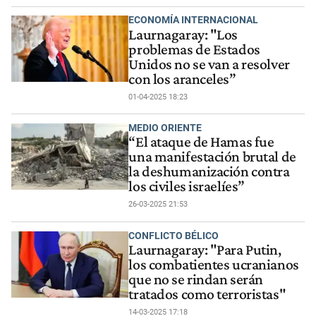
ECONOMÍA INTERNACIONAL
Laurnagaray: "Los
problemas de Estados
Unidos no se van a resolver
con los aranceles”
01-04-2025 18:23
MEDIO ORIENTE
“El ataque de Hamas fue
una manifestación brutal de
la deshumanización contra
los civiles israelíes”
26-03-2025 21:53
CONFLICTO BÉLICO
Laurnagaray: "Para Putin,
los combatientes ucranianos
que no se rindan serán
tratados como terroristas"
14-03-2025 17:18