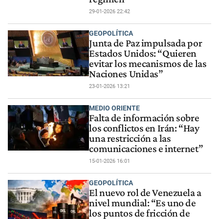
29-01-2026 22:42
GEOPOLÍTICA
Junta de Paz impulsada por
Estados Unidos: “Quieren
evitar los mecanismos de las
Naciones Unidas”
23-01-2026 13:21
MEDIO ORIENTE
Falta de información sobre
los conflictos en Irán: “Hay
una restricción a las
comunicaciones e internet”
15-01-2026 16:01
GEOPOLÍTICA
El nuevo rol de Venezuela a
nivel mundial: “Es uno de
los puntos de fricción de