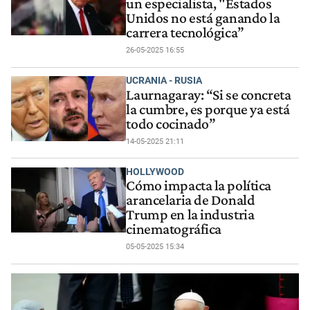
un especialista, "Estados
Unidos no está ganando la
carrera tecnológica”
26-05-2025 16:55
UCRANIA - RUSIA
Laurnagaray: “Si se concreta
la cumbre, es porque ya está
todo cocinado”
14-05-2025 21:11
HOLLYWOOD
Cómo impacta la política
arancelaria de Donald
Trump en la industria
cinematográfica
05-05-2025 15:34