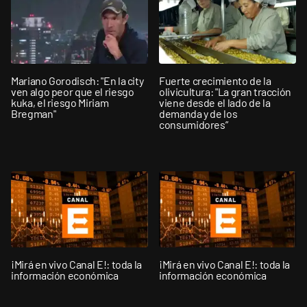
Mariano Gorodisch: "En la city
Fuerte crecimiento de la
ven algo peor que el riesgo
olivicultura: "La gran tracción
kuka, el riesgo Miriam
viene desde el lado de la
Bregman"
demanda y de los
consumidores”
¡Mirá en vivo Canal E!: toda la
¡Mirá en vivo Canal E!: toda la
información económica
información económica