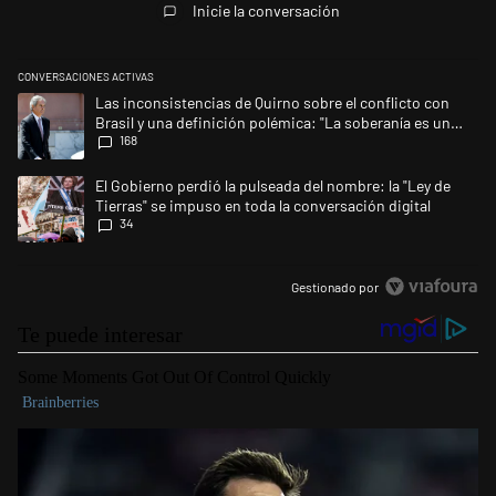
Inicie la conversación
CONVERSACIONES ACTIVAS
Este listado muestra los artículos con más comentarios en los últimos 
Un artículo de tendencia con el título "Las inconsistencias de Quirno s
Las inconsistencias de Quirno sobre el conflicto con
Brasil y una definición polémica: "La soberanía es un
168
concepto antiguo"
Un artículo de tendencia con el título "El Gobierno perdió la pulseada d
El Gobierno perdió la pulseada del nombre: la "Ley de
Tierras" se impuso en toda la conversación digital
34
Gestionado por