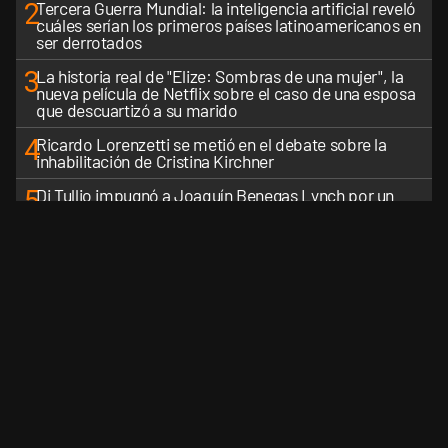
2
Tercera Guerra Mundial: la inteligencia artificial reveló
cuáles serían los primeros países latinoamericanos en
ser derrotados
3
La historia real de "Elize: Sombras de una mujer", la
nueva película de Netflix sobre el caso de una esposa
que descuartizó a su marido
4
Ricardo Lorenzetti se metió en el debate sobre la
inhabilitación de Cristina Kirchner
5
Di Tullio impugnó a Joaquín Benegas Lynch por un
presunto conflicto de intereses en el debate de la Ley
de Tierras
VER MÁS