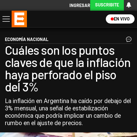
SUSCRIBITE
INGRESAR
EN VIVO
Economía
Política
Internacional
Actualidad
Descargá la App
ECONOMÍA NACIONAL
Cuáles son los puntos
claves de que la inflación
haya perforado el piso
del 3%
La inflación en Argentina ha caído por debajo del
3% mensual, una señal de estabilización
económica que podría implicar un cambio de
rumbo en el ajuste de precios.