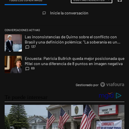
TODOS LOS COMENTARIOS
Todos los comentarios
Inicie la conversación
CONVERSACIONES ACTIVAS
Este listado muestra los artículos con más comentarios en los últimos 
Un artículo de tendencia con el título "Las inconsistencias de Quirno s
Las inconsistencias de Quirno sobre el conflicto con
Brasil y una definición polémica: "La soberanía es un
137
concepto antiguo"
Un artículo de tendencia con el título "Encuesta: Patricia Bullrich qu
Encuesta: Patricia Bullrich queda mejor posicionada que
Milei con una diferencia de 8 puntos en imagen negativa
69
Gestionado por