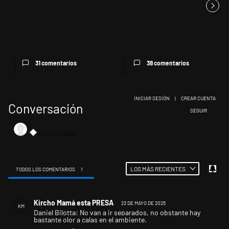
Las incosistencias de Quirno
Encuesta: Patricia Bullrich
sobre el conflicto con Bra...
queda mejor posicionada
que...
31 comentarios
38 comentarios
INICIAR SESIÓN
|
CREAR CUENTA
Conversación
SIGA ESTA CONV
SEGUIR
LOS MÁS RECIENTES
TODOS LOS COMENTARIOS
1
Todos los comentarios
Comentario de Kircho Mamá esta PRESA.
Kircho Mamá esta PRESA
23 DE MAYO DE 2025
KM
Daniel Bilotta: No van a ir separados, no obstante hay
bastante olor a calas en el ambiente.