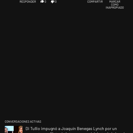
RESPONDER
0
0
COMPARTIR
MARCAR
COMO
INAPROPIADO
CONVERSACIONES ACTIVAS
Este listado muestra los artículos con más comentarios en los últimos 
Un artículo de tendencia con el título "Di Tullio impugnó a Joaquín Ben
Di Tullio impugnó a Joaquín Benegas Lynch por un