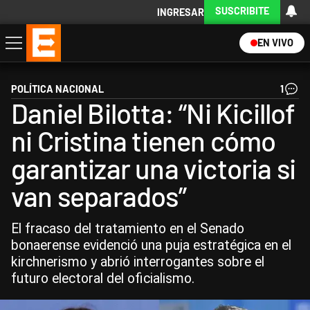
SUSCRIBITE
INGRESAR
EN VIVO
Economía
Política
Internacional
Actualidad
Descargá la App
POLÍTICA NACIONAL
1
Daniel Bilotta: “Ni Kicillof
ni Cristina tienen cómo
garantizar una victoria si
van separados”
El fracaso del tratamiento en el Senado
bonaerense evidenció una puja estratégica en el
kirchnerismo y abrió interrogantes sobre el
futuro electoral del oficialismo.