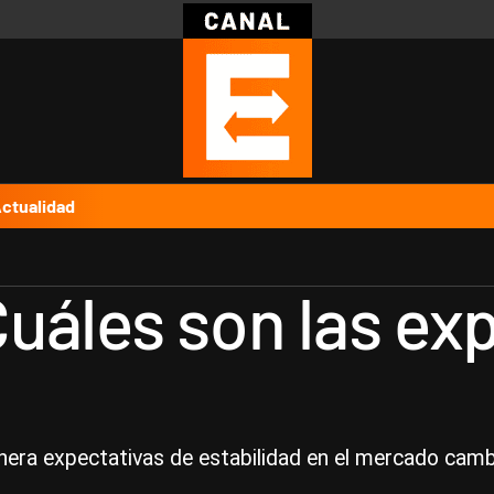
Política
Pymes
Salud
Internacional
Clima
Deportes
Business
Noticias
Caras
ctualidad
 Cuáles son las ex
enera expectativas de estabilidad en el mercado cambi