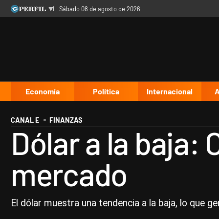
sábado 08 de agosto de 2026
Últimas noticias
Inicio
Ahora
Opinión
Cultura
Arte
Educación
Videos
Córdoba
Reperfilar
Diario del Juicio
Economía
Política
Internacional
A
CANAL E
FINANZAS
Dólar a la baja:
mercado
El dólar muestra una tendencia a la baja, lo que g