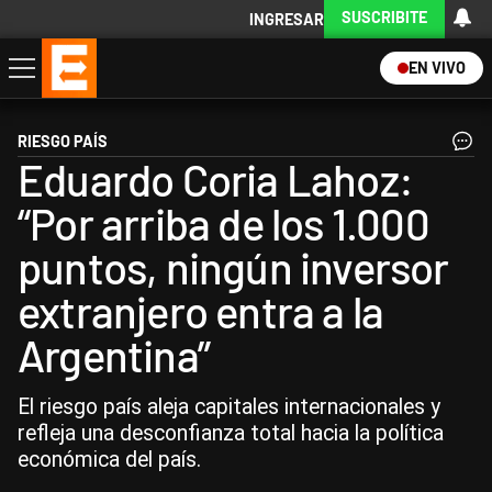
SUSCRIBITE
INGRESAR
EN VIVO
Economía
Política
Internacional
Actualidad
Descargá la App
RIESGO PAÍS
Eduardo Coria Lahoz:
“Por arriba de los 1.000
puntos, ningún inversor
extranjero entra a la
Argentina”
El riesgo país aleja capitales internacionales y
refleja una desconfianza total hacia la política
económica del país.