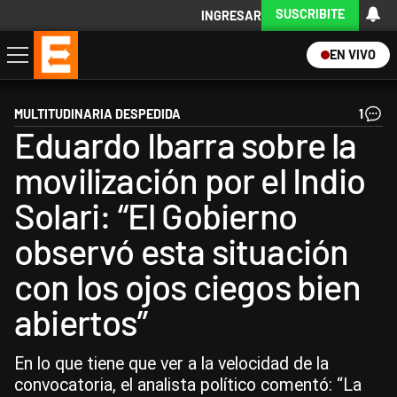
SUSCRIBITE
INGRESAR
EN VIVO
Economía
Política
Internacional
Actualidad
Descargá la App
MULTITUDINARIA DESPEDIDA
1
Eduardo Ibarra sobre la
movilización por el Indio
Solari: “El Gobierno
observó esta situación
con los ojos ciegos bien
abiertos”
En lo que tiene que ver a la velocidad de la
convocatoria, el analista político comentó: “La