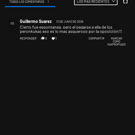
LOS MÁS RECIENTES
TODOS LOS COMENTARIOS
1
Todos los comentarios
Comentario de Guillermo Suarez.
Guillermo Suarez
12 DE JUNIO DE 2026
GS
Cierto fue espontanea, pero el pegarse a ella de los
peronkukas eso es lo mas asqueroso por la oposición!!!
RESPONDER
0
1
COMPARTIR
MARCAR
COMO
INAPROPIADO