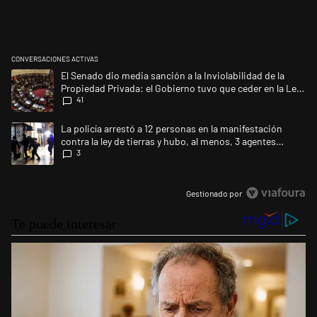
CONVERSACIONES ACTIVAS
Este listado muestra los artículos con más comentarios en los últimos 
Un artículo de tendencia con el título "El Senado dio media sanción a la
El Senado dio media sanción a la Inviolabilidad de la
Propiedad Privada: el Gobierno tuvo que ceder en la Ley
41
del Manejo del Fuego
Un artículo de tendencia con el título "La policía arrestó a 12 personas
La policía arrestó a 12 personas en la manifestación
contra la ley de tierras y hubo, al menos, 3 agentes
3
heridos
Gestionado por