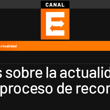
Política
Pymes
Salud
Internacional
Clima
Deportes
Business
Noticias
Caras
ctualidad
 sobre la actual
 proceso de reco