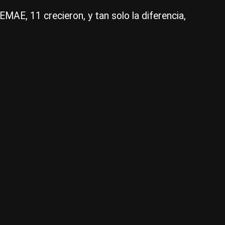
re
EMAE, 11 crecieron, y tan solo la diferencia,
mu
im
|
Ce
Per