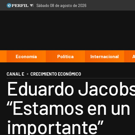
sábado 08 de agosto de 2026
Últimas noticias
Inicio
Ahora
Opinión
Cultura
Arte
Educación
Videos
Córdoba
Reperfilar
Diario del Juicio
Economía
Política
Internacional
A
CANAL E
CRECIMIENTO ECONÓMICO
Eduardo Jacobs
“Estamos en un
importante”