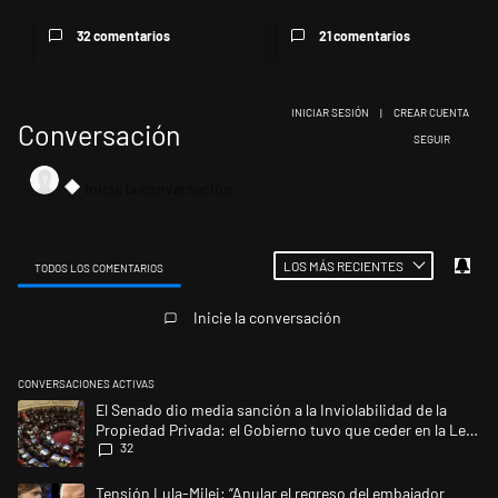
32 comentarios
21 comentarios
INICIAR SESIÓN
|
CREAR CUENTA
Conversación
SIGA ESTA CONV
SEGUIR
LOS MÁS RECIENTES
TODOS LOS COMENTARIOS
Todos los comentarios
Inicie la conversación
CONVERSACIONES ACTIVAS
Este listado muestra los artículos con más comentarios en los últimos 
Un artículo de tendencia con el título "El Senado dio media sanción a l
El Senado dio media sanción a la Inviolabilidad de la
Propiedad Privada: el Gobierno tuvo que ceder en la Ley
32
del Manejo del Fuego
Un artículo de tendencia con el título "Tensión Lula-Milei: “Anular e
Tensión Lula-Milei: “Anular el regreso del embajador