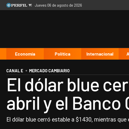
jueves 06 de agosto de 2026
Últimas noticias
Inicio
Ahora
Opinión
Cultura
Arte
Educación
Videos
Córdoba
Reperfilar
Diario del Juicio
Economía
Política
Internacional
A
CANAL E
MERCADO CAMBIARIO
El dólar blue ce
abril y el Banco
El dólar blue cerró estable a $1430, mientras que