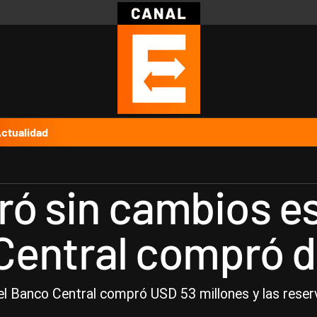
Política
Pymes
Salud
Internacional
Clima
Deportes
Business
Noticias
Caras
ctualidad
rró sin cambios e
 Central compró 
 el Banco Central compró USD 53 millones y las rese