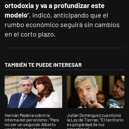
ortodoxia y va a profundizar este
modelo
”, indicó, anticipando que el
rumbo económico seguirá sin cambios
en el corto plazo.
TAMBIÉN TE PUEDE INTERESAR
Hernán Madera sobre la
Julián Domínguez cuestionó
interna del peronismo: "Para
la Ley de Tierras: “El territorio
no ser un segundo Alberto
es propiedad de los
vos tenés que derrotar a
argentinos”