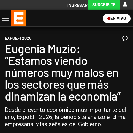
SUSCRIBITE
INGRESAR
EN VIVO
Economía
Política
Internacional
Actualidad
Descargá la App
EXPOEFI 2026
Eugenia Muzio:
“Estamos viendo
números muy malos en
los sectores que más
dinamizan la economía”
Desde el evento económico más importante del
año, ExpoEFI 2026, la periodista analizó el clima
empresarial y las señales del Gobierno.