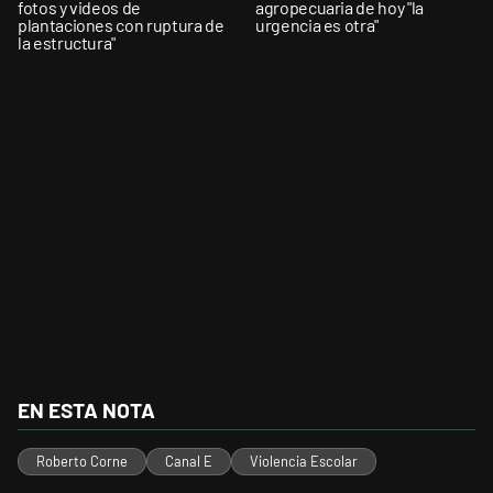
fotos y videos de
agropecuaria de hoy "la
plantaciones con ruptura de
urgencia es otra"
la estructura"
EN ESTA NOTA
Roberto Corne
Canal E
Violencia Escolar