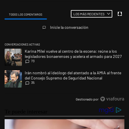
LOS MÁS RECIENTES
TODOS LOS COMENTARIOS
Todos los comentarios
Inicie la conversación
CONVERSACIONES ACTIVAS
Este listado muestra los artículos con más comentarios en los últimos 
Un artículo de tendencia con el título "Karina Milei vuelve al centro de
Karina Milei vuelve al centro de la escena: reúne a los
legisladores bonaerenses y acelera el armado para 2027
73
Un artículo de tendencia con el título "Irán nombró al ideólogo del at
Irán nombró al ideólogo del atentado a la AMIA al frente
del Consejo Supremo de Seguridad Nacional
35
Gestionado por