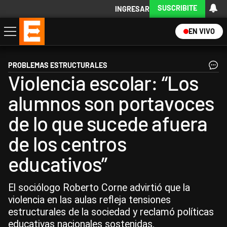
SUSCRIBITE
INGRESAR
EN VIVO
Economía
Política
Internacional
Actualidad
Descargá la App
PROBLEMAS ESTRUCTURALES
Violencia escolar: “Los
alumnos son portavoces
de lo que sucede afuera
de los centros
educativos”
El sociólogo Roberto Corne advirtió que la
violencia en las aulas refleja tensiones
estructurales de la sociedad y reclamó políticas
educativas nacionales sostenidas.