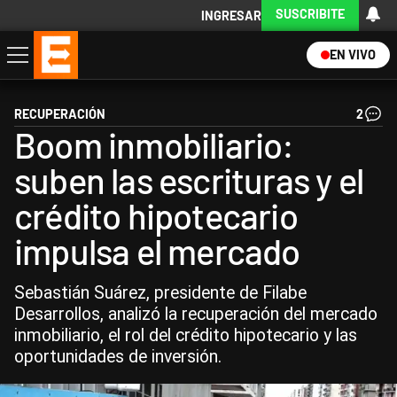
SUSCRIBITE
INGRESAR
EN VIVO
Economía
Política
Internacional
Actualidad
Descargá la App
RECUPERACIÓN
2
Boom inmobiliario:
suben las escrituras y el
crédito hipotecario
impulsa el mercado
Sebastián Suárez, presidente de Filabe
Desarrollos, analizó la recuperación del mercado
inmobiliario, el rol del crédito hipotecario y las
oportunidades de inversión.