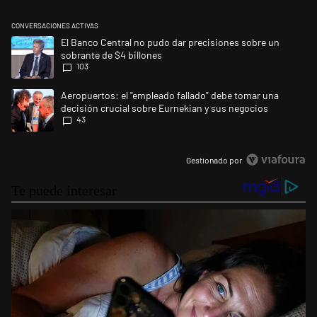
CONVERSACIONES ACTIVAS
Este listado muestra los artículos con más comentarios en los últimos 
Un artículo de tendencia con el título "El Banco Central no pudo dar p
El Banco Central no pudo dar precisiones sobre un
sobrante de $4 billones
103
Un artículo de tendencia con el título "Aeropuertos: el "empleado fall
Aeropuertos: el "empleado fallado" debe tomar una
decisión crucial sobre Eurnekian y sus negocios
43
Gestionado por