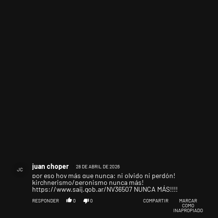
Comentario de juan choper.
juan choper
28 DE ABRIL DE 2026
JC
por eso hoy más que nunca: ni olvido ni perdón!
kirchnerismo/peronismo nunca más!
https://www.saij.gob.ar/NV36507
NUNCA MÁS!!!!
RESPONDER
0
0
COMPARTIR
MARCAR
COMO
INAPROPIADO