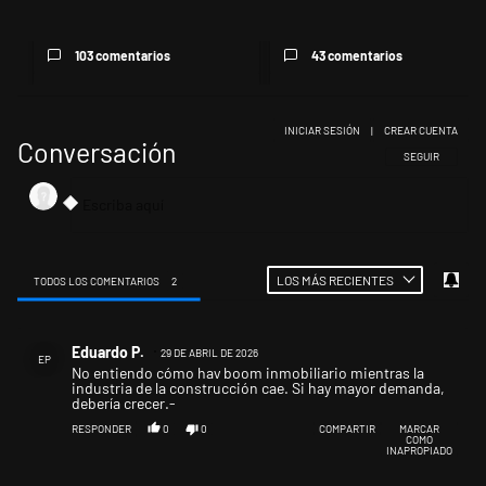
decis...
103 comentarios
43 comentarios
INICIAR SESIÓN
|
CREAR CUENTA
Conversación
SIGA ESTA CONV
SEGUIR
LOS MÁS RECIENTES
TODOS LOS COMENTARIOS
2
Todos los comentarios
Comentario de Eduardo P..
Eduardo P.
29 DE ABRIL DE 2026
EP
No entiendo cómo hay boom inmobiliario mientras la
industria de la construcción cae. Si hay mayor demanda,
debería crecer.-
RESPONDER
0
0
COMPARTIR
MARCAR
COMO
INAPROPIADO