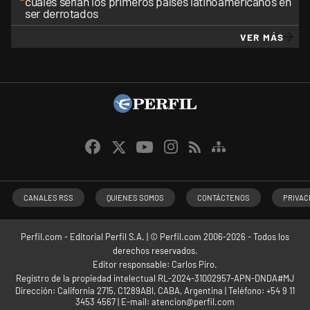
cuáles serían los primeros países latinoamericanos en
ser derrotados
VER MÁS
CANALES RSS
QUIENES SOMOS
CONTÁCTENOS
PRIVAC
Perfil.com - Editorial Perfil S.A.
| © Perfil.com 2006-2026 - Todos los
derechos reservados.
Editor responsable: Carlos Piro.
Registro de la propiedad intelectual RL-2024-31002957-APN-DNDA#MJ
Dirección:
California 2715
,
C1289ABI
,
CABA, Argentina
| Teléfono:
+54 9 11
3453 4567
| E-mail:
atencion@perfil.com