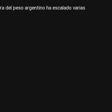
co
a del peso argentino ha escalado varias
en
pe
mu
alt
te
pe
co
|
Ag
NA