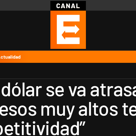
Política
Pymes
Salud
Internacional
Clima
Deportes
Business
Noticias
Caras
ctualidad
 dólar se va atra
esos muy altos t
titividad”