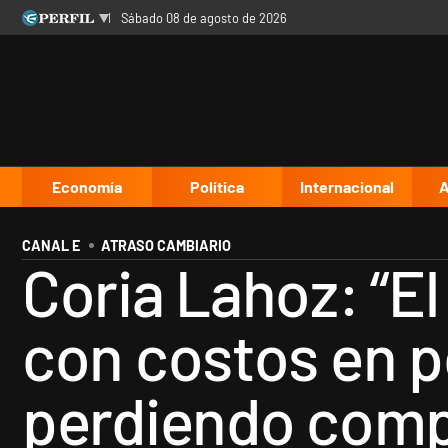
sábado 08 de agosto de 2026
Últimas noticias
Inicio
Ahora
Opinión
Cultura
Arte
Educación
Videos
Córdoba
Reperfilar
Diario del Juicio
Economía
Política
Internacional
A
CANAL E
ATRASO CAMBIARIO
Coria Lahoz: “El
con costos en p
perdiendo compe