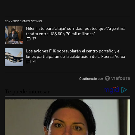
CONVERSACIONES ACTIVAS
Este listado muestra los artículos con más comentarios en los últimos 
Un artículo de tendencia con el título "Milei, listo para 'atajar' corrid
Milei, listo para 'atajar' corridas: posteó que "Argentina
tendrá entre US$ 60 y 70 mil millones"
77
Un artículo de tendencia con el título "Los aviones F 16 sobrevolarán el
Los aviones F 16 sobrevolarán el centro porteño y el
lunes participarán de la celebración de la Fuerza Aérea
76
Gestionado por