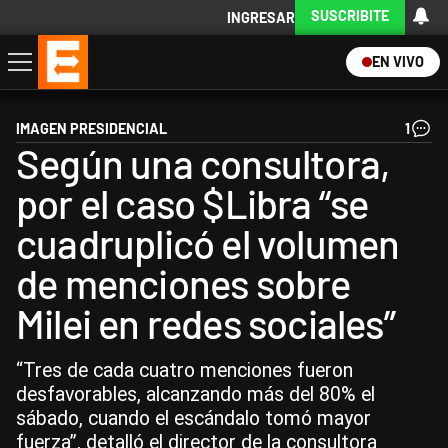
SUSCRIBITE
INGRESAR
EN VIVO
Economía
Política
Internacional
Actualidad
Descargá la App
IMAGEN PRESIDENCIAL
1
Según una consultora,
por el caso $Libra “se
cuadruplicó el volumen
de menciones sobre
Milei en redes sociales”
“Tres de cada cuatro menciones fueron
desfavorables, alcanzando más del 80% el
sábado, cuando el escándalo tomó mayor
fuerza”, detalló el director de la consultora