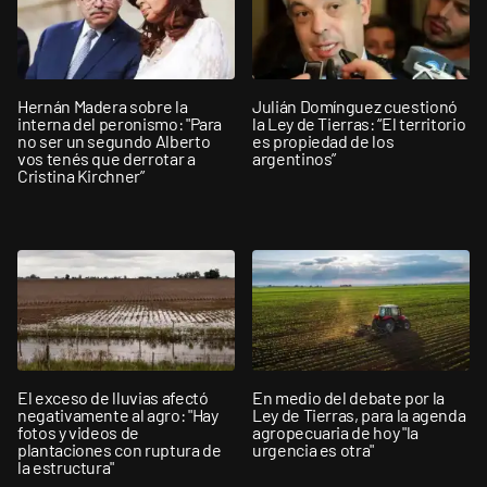
Hernán Madera sobre la
Julián Domínguez cuestionó
interna del peronismo: "Para
la Ley de Tierras: “El territorio
no ser un segundo Alberto
es propiedad de los
vos tenés que derrotar a
argentinos”
Cristina Kirchner”
El exceso de lluvias afectó
En medio del debate por la
negativamente al agro: "Hay
Ley de Tierras, para la agenda
fotos y videos de
agropecuaria de hoy "la
plantaciones con ruptura de
urgencia es otra"
la estructura"