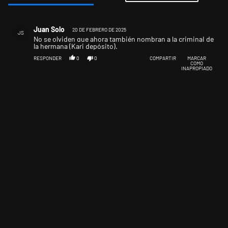
Todos los comentarios
Comentario de Juan Solo.
Juan Solo
20 DE FEBRERO DE 2025
JS
No se olviden que ahora también nombran a la criminaI de
la hermana (Kari depósito).
RESPONDER
0
0
COMPARTIR
MARCAR
COMO
INAPROPIADO