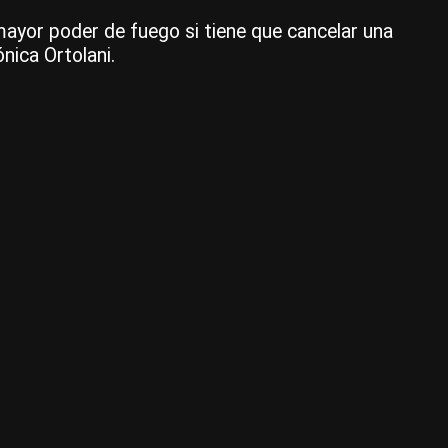
dó
mayor poder de fuego si tiene que cancelar una
bil
nica Ortolani.
|
Ce
Per