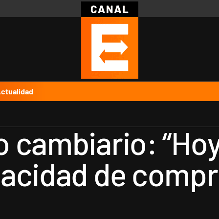
Política
Pymes
Salud
Internacional
Clima
Deportes
Business
Noticias
Caras
ctualidad
 cambiario: “Hoy
acidad de compr