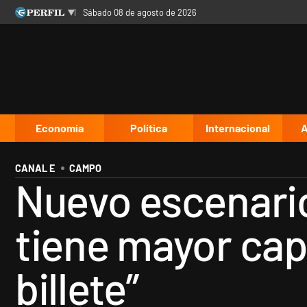
sábado 08 de agosto de 2026
Últimas noticias
Inicio
Ahora
Opinión
Cultura
Arte
Educación
Videos
Córdoba
Reperfilar
Diario del Juicio
Economía
Política
Internacional
A
CANAL E
CAMPO
Nuevo escenario
tiene mayor cap
billete”