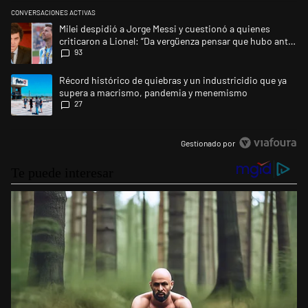
CONVERSACIONES ACTIVAS
Este listado muestra los artículos con más comentarios en los últimos 
Un artículo de tendencia con el título "Milei despidió a Jorge Messi y 
Milei despidió a Jorge Messi y cuestionó a quienes
criticaron a Lionel: “Da vergüenza pensar que hubo anti-
93
Messi”
Un artículo de tendencia con el título "Récord histórico de quiebras 
Récord histórico de quiebras y un industricidio que ya
supera a macrismo, pandemia y menemismo
27
Gestionado por