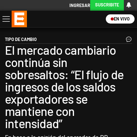
SUSCRIBITE
INGRESAR
EN VIVO
Economía
Política
Internacional
Actualidad
Descargá la App
TIPO DE CAMBIO
El mercado cambiario
continúa sin
sobresaltos: “El flujo de
ingresos de los saldos
exportadores se
mantiene con
intensidad”