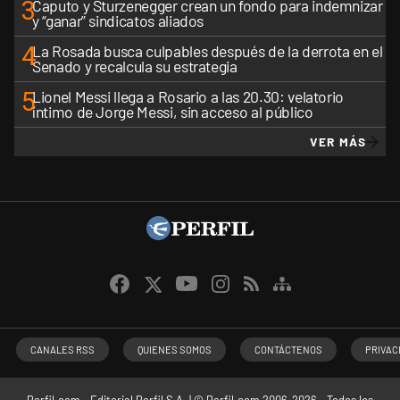
3
Caputo y Sturzenegger crean un fondo para indemnizar
y “ganar” sindicatos aliados
4
La Rosada busca culpables después de la derrota en el
Senado y recalcula su estrategia
5
Lionel Messi llega a Rosario a las 20.30: velatorio
íntimo de Jorge Messi, sin acceso al público
VER MÁS
CANALES RSS
QUIENES SOMOS
CONTÁCTENOS
PRIVAC
Perfil.com - Editorial Perfil S.A.
| © Perfil.com 2006-2026 - Todos los