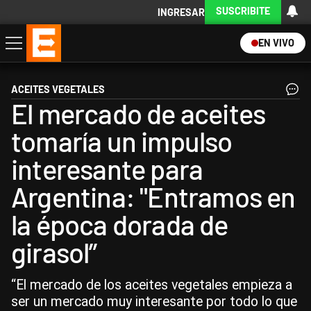
SUSCRIBITE
INGRESAR
EN VIVO
Economía
Política
Internacional
Actualidad
Descargá la App
ACEITES VEGETALES
El mercado de aceites
tomaría un impulso
interesante para
Argentina: "Entramos en
la época dorada de
girasol”
“El mercado de los aceites vegetales empieza a
ser un mercado muy interesante por todo lo que