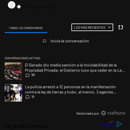
LOS MÁS RECIENTES
TODOS LOS COMENTARIOS
Todos los comentarios
Inicie la conversación
CONVERSACIONES ACTIVAS
Este listado muestra los artículos con más comentarios en los últimos 
Un artículo de tendencia con el título "El Senado dio media sanción a l
El Senado dio media sanción a la Inviolabilidad de la
Propiedad Privada: el Gobierno tuvo que ceder en la Ley
98
del Manejo del Fuego
Un artículo de tendencia con el título "La policía arrestó a 12 personas 
La policía arrestó a 12 personas en la manifestación
contra la ley de tierras y hubo, al menos, 3 agentes
18
heridos
Gestionado por