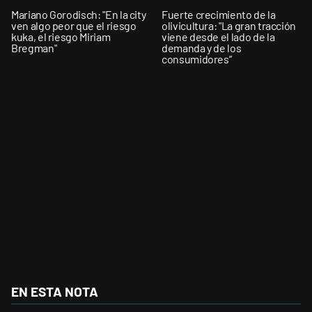
Mariano Gorodisch: "En la city
Fuerte crecimiento de la
ven algo peor que el riesgo
olivicultura: "La gran tracción
kuka, el riesgo Miriam
viene desde el lado de la
Bregman"
demanda y de los
consumidores”
EN ESTA NOTA