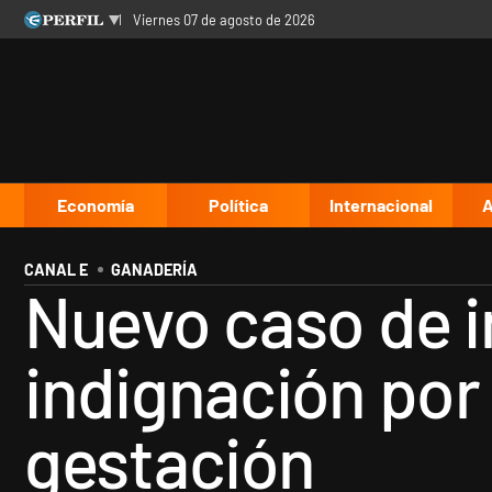
viernes 07 de agosto de 2026
Últimas noticias
Inicio
Ahora
Opinión
Cultura
Arte
Educación
Videos
Córdoba
Reperfilar
Diario del Juicio
Economía
Política
Internacional
A
CANAL E
GANADERÍA
Nuevo caso de i
indignación por
gestación