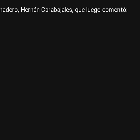
en
anadero, Hernán Carabajales, que luego comentó:
la
zo
su
mu
|
Ce