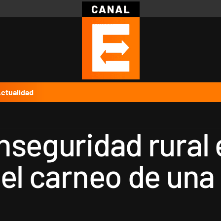
Política
Pymes
Salud
Internacional
Clima
Deportes
Business
Noticias
Caras
ctualidad
nseguridad rural
 el carneo de una