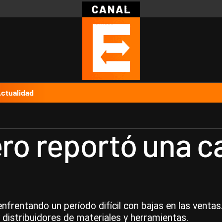
Política
Pymes
Salud
Internacional
Clima
Deportes
Business
Noticias
Caras
ctualidad
tero reportó una 
nfrentando un período difícil con bajas en las venta
distribuidores de materiales y herramientas.