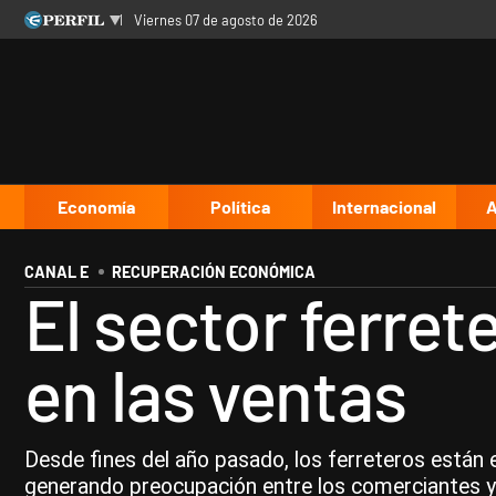
viernes 07 de agosto de 2026
Últimas noticias
Inicio
Ahora
Opinión
Cultura
Arte
Educación
Videos
Córdoba
Reperfilar
Diario del Juicio
Economía
Política
Internacional
A
CANAL E
RECUPERACIÓN ECONÓMICA
El sector ferre
en las ventas
Desde fines del año pasado, los ferreteros están e
generando preocupación entre los comerciantes y 