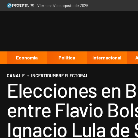
viernes 07 de agosto de 2026
Últimas noticias
Inicio
Ahora
Opinión
Cultura
Arte
Educación
Videos
Córdoba
Reperfilar
Diario del Juicio
Economía
Política
Internacional
A
CANAL E
INCERTIDUMBRE ELECTORAL
Elecciones en B
entre Flavio Bol
Ignacio Lula de 