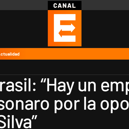
Política
Pymes
Salud
Internacional
Clima
Deportes
Business
Noticias
Caras
ctualidad
rasil: “Hay un em
sonaro por la opo
Silva”