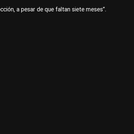
po
ección, a pesar de que faltan siete meses”.
la
op
y
Lui
Ign
Lul
de
Sil
|
Ce
Per