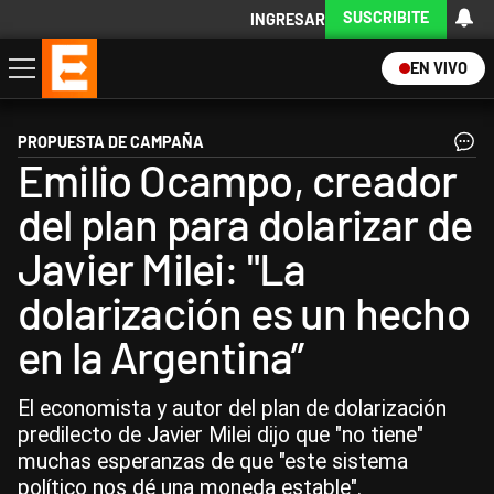
SUSCRIBITE
INGRESAR
EN VIVO
Economía
Política
Internacional
Actualidad
Descargá la App
PROPUESTA DE CAMPAÑA
Emilio Ocampo, creador
del plan para dolarizar de
Javier Milei: "La
dolarización es un hecho
en la Argentina”
El economista y autor del plan de dolarización
predilecto de Javier Milei dijo que "no tiene"
muchas esperanzas de que "este sistema
político nos dé una moneda estable".