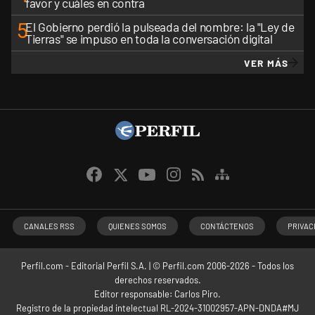
favor y cuáles en contra
5
El Gobierno perdió la pulseada del nombre: la "Ley de
Tierras" se impuso en toda la conversación digital
VER MÁS
CANALES RSS
QUIENES SOMOS
CONTÁCTENOS
PRIVAC
Perfil.com - Editorial Perfil S.A.
| © Perfil.com 2006-2026 - Todos los
derechos reservados.
Editor responsable: Carlos Piro.
Registro de la propiedad intelectual RL-2024-31002957-APN-DNDA#MJ