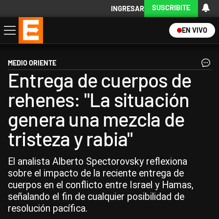
SUSCRIBITE
INGRESAR
EN VIVO
Economía
Política
Internacional
Actualidad
Descargá la App
MEDIO ORIENTE
Entrega de cuerpos de
rehenes: "La situación
genera una mezcla de
tristeza y rabia"
El analista Alberto Spectorovsky reflexiona
sobre el impacto de la reciente entrega de
cuerpos en el conflicto entre Israel y Hamas,
señalando el fin de cualquier posibilidad de
resolución pacífica.