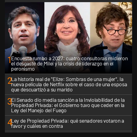
1
Encuesta rumbo a 2027: cuatro consultoras midieron
el desgaste de Milei y la crisis de liderazgo en el
peronismo
2
La historia real de "Elize: Sombras de una mujer", la
nueva película de Netflix sobre el caso de una esposa
que descuartizó a su marido
3
El Senado dio media sanción a la Inviolabilidad de la
Propiedad Privada: el Gobierno tuvo que ceder en la
Ley del Manejo del Fuego
4
Ley de Propiedad Privada: qué senadores votaron a
favor y cuáles en contra
El Gobierno perdió la pulseada del nombre: la "Ley de