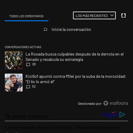
LOS MÁS RECIENTES
TODOS LOS COMENTARIOS
Todos los comentarios
Inicie la conversación
CONVERSACIONES ACTIVAS
Este listado muestra los artículos con más comentarios en los últimos 
Un artículo de tendencia con el título "La Rosada busca culpables despu
La Rosada busca culpables después de la derrota en el
Senado y recalcula su estrategia
28
Un artículo de tendencia con el título "Kicillof apuntó contra Milei por l
Kicillof apuntó contra Milei por la suba de la morosidad:
“El lío lo armó él”
52
Gestionado por