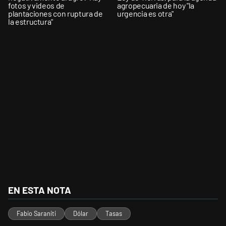
fotos y videos de
agropecuaria de hoy "la
plantaciones con ruptura de
urgencia es otra"
la estructura"
EN ESTA NOTA
Fabio Saraniti
Dólar
Tasas