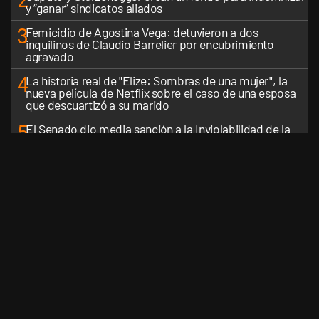
2
y “ganar” sindicatos aliados
3
Femicidio de Agostina Vega: detuvieron a dos
inquilinos de Claudio Barrelier por encubrimiento
agravado
4
La historia real de "Elize: Sombras de una mujer", la
nueva película de Netflix sobre el caso de una esposa
que descuartizó a su marido
5
El Senado dio media sanción a la Inviolabilidad de la
Propiedad Privada: el Gobierno tuvo que ceder en la
Ley del Manejo del Fuego
VER MÁS