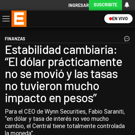
SUSCRIBITE
INGRESAR
EN VIVO
Economía
Política
Internacional
Actualidad
Descargá la App
FINANZAS
Estabilidad cambiaria:
“El dólar prácticamente
no se movió y las tasas
no tuvieron mucho
impacto en pesos”
Para el CEO de Wynn Securities, Fabio Saraniti,
“en dólar y tasa de interés no veo mucho
cambio, el Central tiene totalmente controlada
la moneda”.