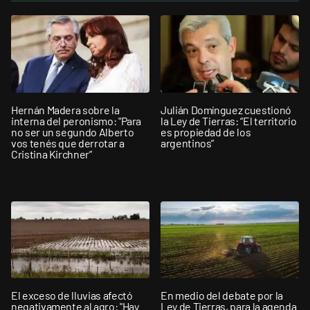
Hernán Madera sobre la
Julián Domínguez cuestionó
interna del peronismo: "Para
la Ley de Tierras: “El territorio
no ser un segundo Alberto
es propiedad de los
vos tenés que derrotar a
argentinos”
Cristina Kirchner”
El exceso de lluvias afectó
En medio del debate por la
negativamente al agro: "Hay
Ley de Tierras, para la agenda