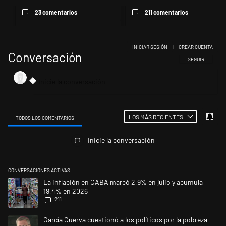
23 comentarios
211 comentarios
INICIAR SESIÓN
|
CREAR CUENTA
Conversación
SIGA ESTA CONV
SEGUIR
LOS MÁS RECIENTES
TODOS LOS COMENTARIOS
Todos los comentarios
Inicie la conversación
CONVERSACIONES ACTIVAS
Este listado muestra los artículos con más comentarios en los últimos 
Un artículo de tendencia con el título "La inflación en CABA marcó 2,9
La inflación en CABA marcó 2,9% en julio y acumula
19,4% en 2026
211
Un artículo de tendencia con el título "García Cuerva cuestionó a los po
García Cuerva cuestionó a los políticos por la pobreza