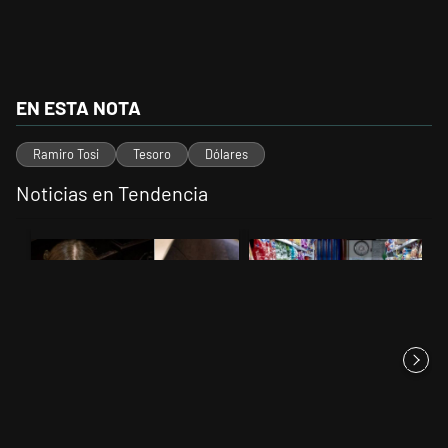
EN ESTA NOTA
Ramiro Tosi
Tesoro
Dólares
Noticias en Tendencia
Este listado muestra los artículos con más comentarios en los últimos 
Un artículo de tendencia con el título ""¿Por qué 'nonoslodieron' a n
Un artículo de tendencia con el 
"¿Por qué 'nonoslodieron' a
La inflación en CABA marcó
nosotros?": el desopilante ...
2,9% en julio y acumula 19,4...