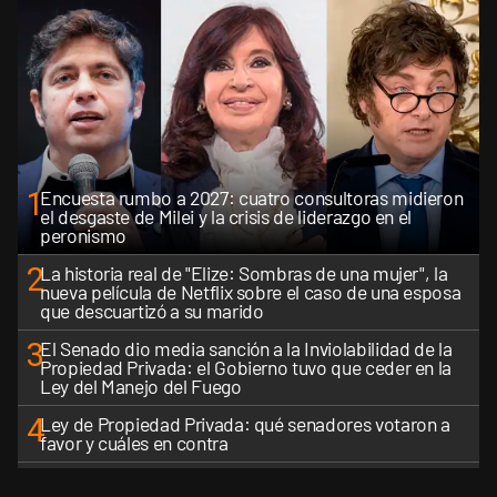
1
Encuesta rumbo a 2027: cuatro consultoras midieron
el desgaste de Milei y la crisis de liderazgo en el
peronismo
2
La historia real de "Elize: Sombras de una mujer", la
nueva película de Netflix sobre el caso de una esposa
que descuartizó a su marido
3
El Senado dio media sanción a la Inviolabilidad de la
Propiedad Privada: el Gobierno tuvo que ceder en la
Ley del Manejo del Fuego
4
Ley de Propiedad Privada: qué senadores votaron a
favor y cuáles en contra
5
El Gobierno perdió la pulseada del nombre: la "Ley de