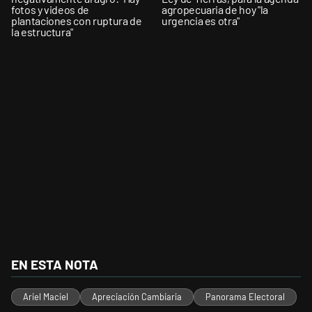
fotos y videos de
agropecuaria de hoy "la
plantaciones con ruptura de
urgencia es otra"
la estructura"
EN ESTA NOTA
Ariel Maciel
Apreciación Cambiaria
Panorama Electoral