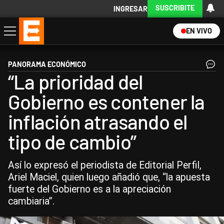
SUSCRIBITE
INGRESAR
EN VIVO
Economía
Política
Internacional
Actualidad
Descargá la App
PANORAMA ECONÓMICO
“La prioridad del
Gobierno es contener la
inflación atrasando el
tipo de cambio”
Así lo expresó el periodista de Editorial Perfil,
Ariel Maciel, quien luego añadió que, “la apuesta
fuerte del Gobierno es a la apreciación
cambiaria”.