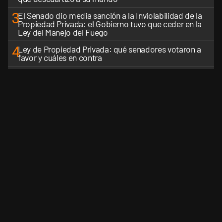
3
El Senado dio media sanción a la Inviolabilidad de la
Propiedad Privada: el Gobierno tuvo que ceder en la
Ley del Manejo del Fuego
4
Ley de Propiedad Privada: qué senadores votaron a
favor y cuáles en contra
5
El Gobierno perdió la pulseada del nombre: la "Ley de
Tierras" se impuso en toda la conversación digital
VER MÁS
CANALES RSS
QUIENES SOMOS
CONTÁCTENOS
PRIVAC