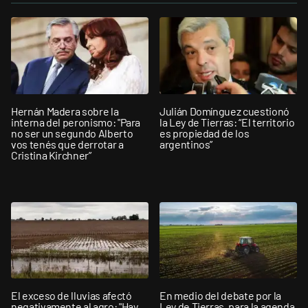
Hernán Madera sobre la
Julián Domínguez cuestionó
interna del peronismo: "Para
la Ley de Tierras: “El territorio
no ser un segundo Alberto
es propiedad de los
vos tenés que derrotar a
argentinos”
Cristina Kirchner”
El exceso de lluvias afectó
En medio del debate por la
negativamente al agro: "Hay
Ley de Tierras, para la agenda