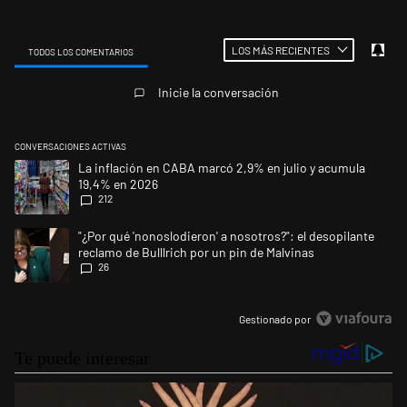
LOS MÁS RECIENTES
TODOS LOS COMENTARIOS
Todos los comentarios
Inicie la conversación
CONVERSACIONES ACTIVAS
Este listado muestra los artículos con más comentarios en los últimos 
Un artículo de tendencia con el título "La inflación en CABA marcó 2,9
La inflación en CABA marcó 2,9% en julio y acumula
19,4% en 2026
212
Un artículo de tendencia con el título ""¿Por qué 'nonoslodieron' a noso
"¿Por qué 'nonoslodieron' a nosotros?": el desopilante
reclamo de Bulllrich por un pin de Malvinas
26
Gestionado por