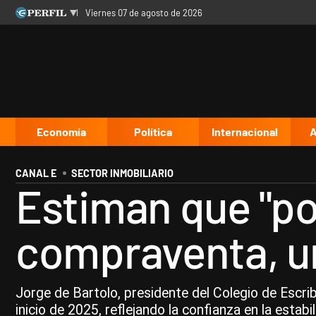
viernes 07 de agosto de 2026
Últimas noticias
Inicio
Ahora
Opinión
Cultura
Arte
Educación
Videos
Córdoba
Reperfilar
Diario del Juicio
Economía
Política
Internacional
A
CANAL E
SECTOR INMOBILIARIO
Estiman que "po
compraventa, un
Jorge de Bartolo, presidente del Colegio de Escri
inicio de 2025, reflejando la confianza en la estab