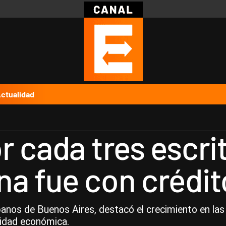
Política
Pymes
Salud
Internacional
Clima
Deportes
Business
Noticias
Caras
ctualidad
r cada tres escri
a fue con crédit
banos de Buenos Aires, destacó el crecimiento en las 
ilidad económica.