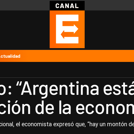
Política
Pymes
Salud
Internacional
Clima
Deportes
Business
Noticias
Caras
ctualidad
: “Argentina est
ción de la econo
acional, el economista expresó que, “hay un montón de