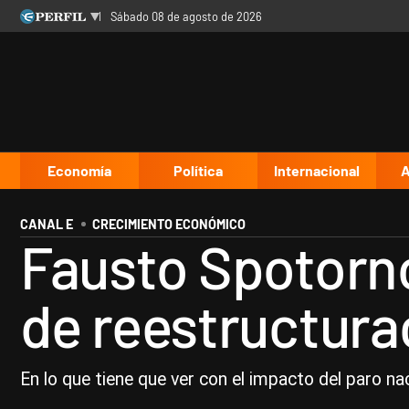
sábado 08 de agosto de 2026
Últimas noticias
Inicio
Ahora
Opinión
Cultura
Arte
Educación
Videos
Córdoba
Reperfilar
Diario del Juicio
Economía
Política
Internacional
A
CANAL E
CRECIMIENTO ECONÓMICO
Fausto Spotorno
de reestructura
En lo que tiene que ver con el impacto del paro n