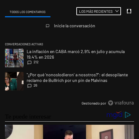
LOS MÁS RECIENTES
TODOS LOS COMENTARIOS
Todos los comentarios
Inicie la conversación
CONVERSACIONES ACTIVAS
Este listado muestra los artículos con más comentarios en los últimos 
Un artículo de tendencia con el título "La inflación en CABA marcó 2,9
La inflación en CABA marcó 2,9% en julio y acumula
19,4% en 2026
212
Un artículo de tendencia con el título ""¿Por qué 'nonoslodieron' a noso
"¿Por qué 'nonoslodieron' a nosotros?": el desopilante
reclamo de Bulllrich por un pin de Malvinas
26
Gestionado por