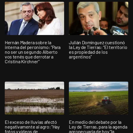
Hernán Madera sobre la
Julián Domínguez cuestionó
interna del peronismo: "Para
la Ley de Tierras: “El territorio
no ser un segundo Alberto
es propiedad de los
vos tenés que derrotar a
argentinos”
Cristina Kirchner”
El exceso de lluvias afectó
En medio del debate por la
negativamente al agro: "Hay
Ley de Tierras, para la agenda
fotos y videos de
agropecuaria de hoy "la