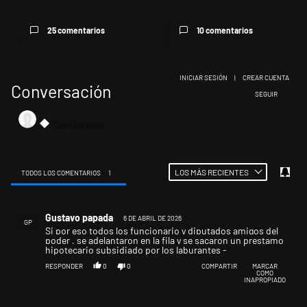
25 comentarios
10 comentarios
INICIAR SESIÓN
|
CREAR CUENTA
Conversación
SIGA ESTA CONV
SEGUIR
LOS MÁS RECIENTES
TODOS LOS COMENTARIOS
1
Todos los comentarios
Comentario de Gustavo papada.
Gustavo papada
6 DE ABRIL DE 2026
GP
Si por eso todos los funcionario y diputados amigos del
poder , se adelantaron en la fila y se sacaron un prestamo
hipotecario subsidiado por los laburantes -
RESPONDER
0
0
COMPARTIR
MARCAR
COMO
INAPROPIADO