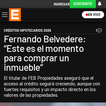
SUSCRIBITE
INGRESAR
EN VIVO
Economía
Política
Internacional
Actualidad
Descargá la App
CRÉDITOS HIPOTECARIOS 2026
1
Fernando Belvedere:
“Este es el momento
para comprar un
inmueble”
El titular de FEB Propiedades aseguró que el
acceso al crédito seguirá creciendo, aunque con
fuertes requisitos y un impacto directo en los
valores de las propiedades.