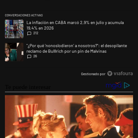
CONVERSACIONES ACTIVAS
Este listado muestra los artículos con más comentarios en los últimos 
Un artículo de tendencia con el título "La inflación en CABA marcó 2,9
La inflación en CABA marcó 2,9% en julio y acumula
19,4% en 2026
212
Un artículo de tendencia con el título ""¿Por qué 'nonoslodieron' a noso
"¿Por qué 'nonoslodieron' a nosotros?": el desopilante
reclamo de Bulllrich por un pin de Malvinas
26
Gestionado por