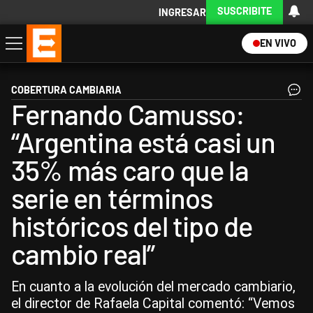
SUSCRIBITE
INGRESAR
EN VIVO
Economía
Política
Internacional
Actualidad
Descargá la App
COBERTURA CAMBIARIA
Fernando Camusso:
“Argentina está casi un
35% más caro que la
serie en términos
históricos del tipo de
cambio real”
En cuanto a la evolución del mercado cambiario,
el director de Rafaela Capital comentó: “Vemos